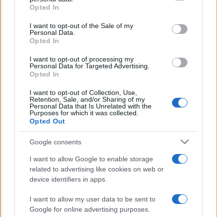
Opted In
Please note that this website/app uses one or more Google
services and may gather and store information including but
I want to opt-out of the Sale of my
Personal Data.
not limited to your visit or usage behaviour. You may click to
Opted In
grant or deny consent to Google and its third-party tags to
Lo sapevi che...
use your data for below specified purposes in below Google
I want to opt-out of processing my
consent section.
Personal Data for Targeted Advertising.
Opted In
Bonus Carburante in Agricoltura:
I want to opt-out of Collection, Use,
Retention, Sale, and/or Sharing of my
Requisiti, Importi e Modalità di
Personal Data that Is Unrelated with the
Purposes for which it was collected.
Richiesta
Opted Out
Un piano da 9,35 miliardi per sostenere
Google consents
famiglie e imprese nella transizione
I want to allow Google to enable storage
ecologica
related to advertising like cookies on web or
device identifiers in apps.
IT Wallet: la svolta digitale per i
I want to allow my user data to be sent to
documenti su App IO e la Pubblica
Google for online advertising purposes.