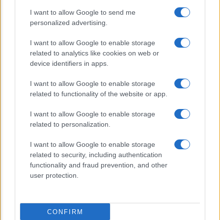
Amministrazione
I want to allow Google to send me
personalized advertising.
I want to allow Google to enable storage
related to analytics like cookies on web or
device identifiers in apps.
CHI SIAMO
REDAZIONE
CONTATTI
I want to allow Google to enable storage
related to functionality of the website or app.
© 2026 - Appuntieconomia.it : Il Portale Della Divulgazione
I want to allow Google to enable storage
Economico-Finanziaria. - P.IVA 04827280654
related to personalization.
I want to allow Google to enable storage
PRIVACY E NOTIFICHE
related to security, including authentication
functionality and fraud prevention, and other
PREFERENZE PRIVACY
user protection.
MAPPA DEL SITO
CONFIRM