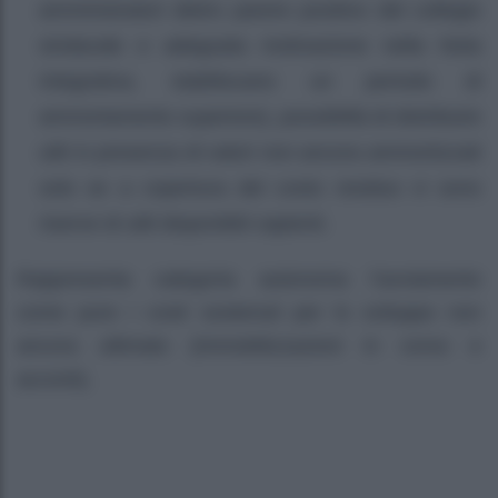
amministratori dietro parere positivo del collegio
sindacale e adeguata motivazione nella Nota
Integrativa, stabiliscano un periodo di
ammortamento superiore), possibilità di distribuire
utili in presenza di valori non ancora ammortizzati
solo se a copertura del costo residuo vi sono
riserve di utili disponibili capienti.
Rappresenta categoria autonoma l’avviamento
come pure i costi sostenuti per lo sviluppo non
ancora ultimato (immobilizzazioni in corso e
acconti).