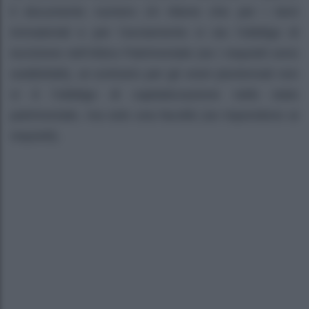
il documento numero 24 ritiene che per i beni
immateriali e per l’avviamento vi sia l’obbligo di
iscrizione nell’Attivo Patrimoniale (se i requisiti sono
soddisfatti), al contrario per gli oneri pluriennali non
vi è l’obbligo di capitalizzazione nello stato
patrimoniale, ma solo una facoltà (se rispondono ai
requisiti).