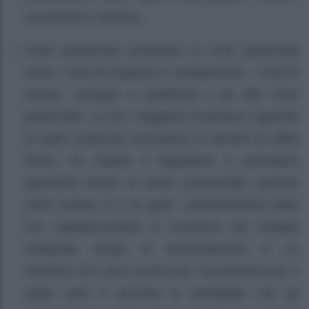
concessioni, licenze);
Oneri pluriennali consistono in costi pluriennali
come i costi di impianto e ampliamento, i costi di
ricerca, sviluppo e pubblicità e gli altri oneri
pluriennali. La loro maggiore incertezza riguardo
al reale contenuto economico in termini di utilità
futura, ha indotto il legislatore a prevedere
specifiche forme di tutela prudenziale (articolo
2426 numero 5 e 6) quali: subordinazione della
loro capitalizzazione al consenso del collegio
sindacale, tempo di ammortamento in un
massimo di 5 anni (anche per l’avviamento per il
quale però è prevista la possibilità che gli