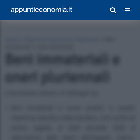
Home
»
Ragioneria generale e applicata
»
Beni
immateriali e oneri pluriennali
Beni immateriali e
oneri pluriennali
Il documento numero 24 distingue tra:
egrato Con Appunti)
Beni immateriali in senso proprio, in quanto
coperti da specifica tutela giuridica, che li porta ad
essere oggetto di diritti (brevetti, diritti di
utilizzazione delle opere dell’ingegno, marchi,