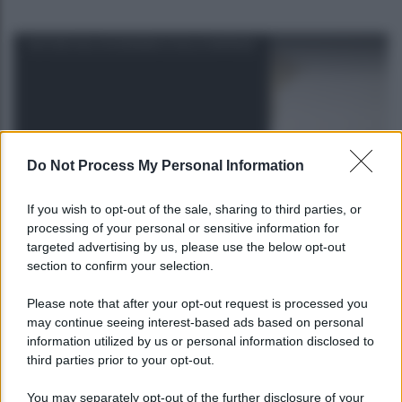
NOTIZIE DALL'ECONOMIA E DALLE IMPRESE
Do Not Process My Personal Information
If you wish to opt-out of the sale, sharing to third parties, or
processing of your personal or sensitive information for
Un piano da 9,35 miliardi per sostenere famiglie e
targeted advertising by us, please use the below opt-out
imprese nella transizione ecologica
section to confirm your selection.
Please note that after your opt-out request is processed you
may continue seeing interest-based ads based on personal
NOTIZIE DALL'ECONOMIA E DALLE IMPRESE
information utilized by us or personal information disclosed to
third parties prior to your opt-out.
You may separately opt-out of the further disclosure of your