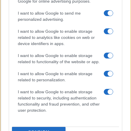
Google for online advertising purposes.
illegali e rischi per i clienti
I want to allow Google to send me
personalized advertising.
I want to allow Google to enable storage
related to analytics like cookies on web or
device identifiers in apps.
CHI SIAMO
REDAZIONE
CONTATTI
I want to allow Google to enable storage
related to functionality of the website or app.
© 2026 - Appuntieconomia.it : Il Portale Della Divulgazione
I want to allow Google to enable storage
Economico-Finanziaria. - P.IVA 04827280654
related to personalization.
I want to allow Google to enable storage
PRIVACY E NOTIFICHE
related to security, including authentication
functionality and fraud prevention, and other
PREFERENZE PRIVACY
user protection.
MAPPA DEL SITO