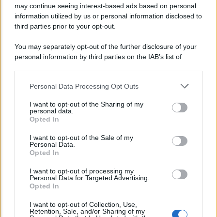
may continue seeing interest-based ads based on personal
information utilized by us or personal information disclosed to
GLOSSARIO DI ECONOMIA DIGITALE E DIGITAL MARKETING
third parties prior to your opt-out.
You may separately opt-out of the further disclosure of your
personal information by third parties on the IAB’s list of
downstream participants.
Personal Data Processing Opt Outs
This information may also be disclosed by us to third parties
on the IAB’s List of Downstream Participants that may further
I want to opt-out of the Sharing of my
disclose it to other third parties.
personal data.
Opted In
Please note that this website/app uses one or more Google
Glossario dei termini sull’intelligenza artificiale-P
services and may gather and store information including but
I want to opt-out of the Sale of my
Personal Data.
not limited to your visit or usage behaviour. You may click to
Opted In
grant or deny consent to Google and its third-party tags to
Lo sapevi che...
use your data for below specified purposes in below Google
I want to opt-out of processing my
consent section.
Personal Data for Targeted Advertising.
Opted In
Un piano da 9,35 miliardi per sostenere
I want to opt-out of Collection, Use,
Retention, Sale, and/or Sharing of my