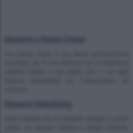
Keyword o Parola Chiave
Una parola chiave è una parola particolarmente
importante per la sua attinenza con un argomento
specifico trattato in una pagina web. È uno degli
elementi fondamentali per l’ottimizzazione dei
contenuti.
Keyword Advertising
Indica qualsiasi tipo di pubblicità collegata a parole
chiave. Un esempio classico è Google AdSense,