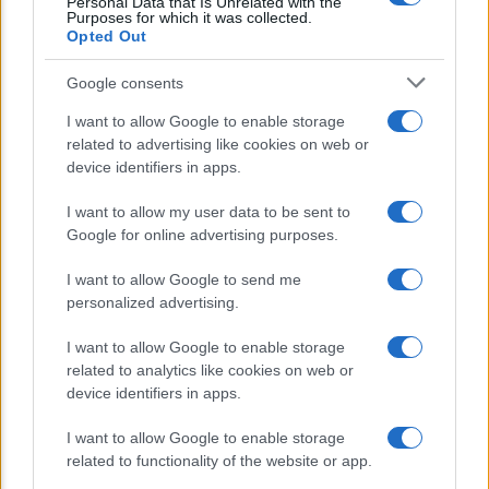
famiglie e imprese nella transizione
Personal Data that Is Unrelated with the
Purposes for which it was collected.
ecologica
Opted Out
IT Wallet: la svolta digitale per i
Google consents
documenti su App IO e la Pubblica
I want to allow Google to enable storage
Amministrazione
related to advertising like cookies on web or
device identifiers in apps.
Sanzione record dell’UE contro
I want to allow my user data to be sent to
AliExpress: sotto accusa truffe, e-bike
Google for online advertising purposes.
illegali e rischi per i clienti
I want to allow Google to send me
personalized advertising.
I want to allow Google to enable storage
related to analytics like cookies on web or
device identifiers in apps.
CHI SIAMO
REDAZIONE
CONTATTI
I want to allow Google to enable storage
related to functionality of the website or app.