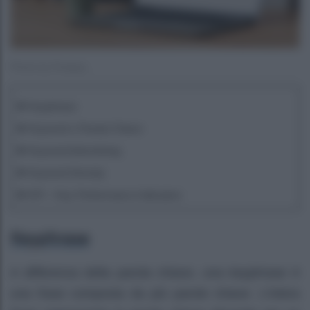
Photo by Pixabay
Keyphrase
Keyword o Parola Chiave
Keyword Advertising
Keyword Density
KPI – Key Performance Indicators
Keyphrase
A differenza della parola chiave, una keyphrase è
una frase composta da più parole chiave. L’intera