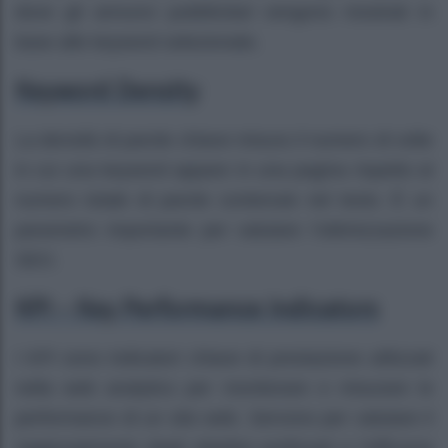
dove gli annunci pubblicitari vengono mostrati in
base alle keyword selezionate.
Keyword Density
La densità di parole chiave misura il numero di volte
in cui una keyword appare in una pagina rispetto al
numero totale di parole contenute nel testo. È un
parametro importante per valutare l’ottimizzazione
SEO.
KPI – Key Performance Indicators
I KPI sono indicatori chiave di prestazione utilizzati
nella web analytics per monitorare e misurare le
performance di un sito web. Servono per valutare il