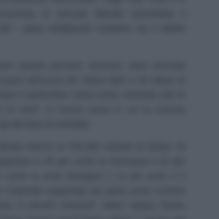
conomia di mercato liberale nonostante il
utti i paesi belligeranti crebbero sia il debito
zare quante persone morirono nella seconda
ere all’incirca 55 milioni oltre a 35 milioni di
uropa in particolare l’area centro orientale subì le
i di morti. Ci furono paesi in cui la crescita
 alti tassi di mortalità.
timati intorno ai 700-900 miliardi di dollari. Di
sopportare il 30 per cento la Germania il 25 per
er cento la Gran Bretagna il 12 per cento e il
o materiale sopportato da paesi come l’unione
so in termini monetari: intere regioni furono