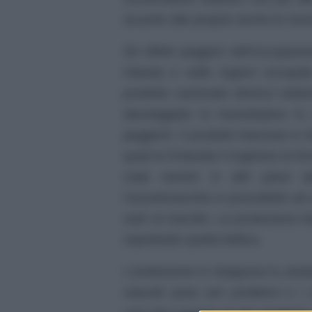
accanto alle proprie anche le riso
Gli effetti peggiori dell’occupaz
Olanda e nelle regioni occupate 
prodotto nazionale diminuì netta
danneggiato la manodopera fu s
peggiorò. Il prodotto francese si r
quali la Finlandia l’Ungheria la 
male mentre in altri paesi d
Cecoslovacchia si procedette ad 
subì un tracollo. La produzione ind
soprattutto quella bellica.
L’andamento in Giappone fu analo
naturali pose seri problemi e i c