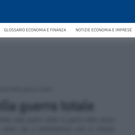
GLOSSARIO ECONOMIA E FINANZA
NOTIZIE ECONOMIA E IMPRESE
mia della guerra totale
lla guerra totale
ofitto dalla guerra infatti la guerra ebbe alcuni
 i paesi che vi parteciparono cioè la crescita