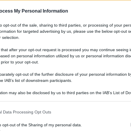
ò. Fu solo dopo Pearl Harbor (7 dicembre 41) e il
blitzkrieg) che i principali belligeranti si
ocess My Personal Information
ateriale bellico. Gli Stati Uniti furono coinvolti
to opt-out of the sale, sharing to third parties, or processing of your per
triale rimanesse minimamente danneggiata.
formation for targeted advertising by us, please use the below opt-out s
 selection.
one agricola nella stessa misura di quella
acevano levitare la domanda di generi alimentari.
 that after your opt-out request is processed you may continue seeing i
ased on personal information utilized by us or personal information dis
n era adeguatamente preparato il che finì col
 prior to your opt-out.
fficoltà erano aggravate dall’interruzione delle
rately opt-out of the further disclosure of your personal information by
oni mancanza di manodopera e di fertilizzanti
he IAB’s list of downstream participants.
di macchine infine dalla contrazione delle
tion may also be disclosed by us to third parties on the IAB’s List of 
 that may further disclose it to other third parties.
i positivi perché la produzione agricola crebbe
 that this website/app uses one or more Google services and may gath
l Data Processing Opt Outs
Irlanda Australia e Argentina. In tutti i paesi in
including but not limited to your visit or usage behaviour. You may click 
 to Google and its third-party tags to use your data for below specifi
con eserciti stranieri la struttura economica già
o opt-out of the Sharing of my personal data.
ogle consent section.