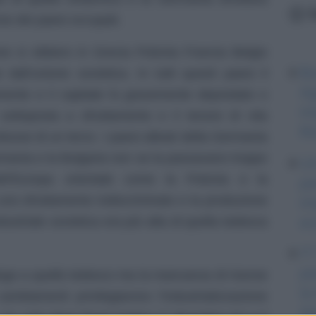
L
rse dei paesi occupati.
ione si ebbero in Grecia Polonia Francia Belgio
Bo
dall’unione sovietica. In tutti questi paesi il
Ag
mente e il capitale fu gravemente depredato o
Im
ottoposta a sfruttamento e il tenore di vita
Ri
idusse di un terzo. I paesi alleati della Germania
Romania e la Bulgaria non se la passavano troppo
Un
ell’Europa orientale come la Polonia e la
pe
im
uno sfruttamento indiscriminato e la produzione
ec
ustriale sovietica era più alta di quella tedesca
IT
pe
go a quello tedesco ma la mancanza di risorse
la
ambiamenti privilegiarono l’industrializzazione
Am