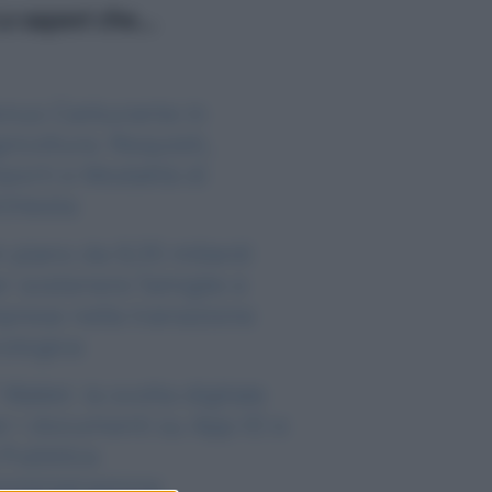
o sapevi che...
nus Carburante in
ricoltura: Requisiti,
porti e Modalità di
chiesta
 piano da 9,35 miliardi
r sostenere famiglie e
prese nella transizione
ologica
 Wallet: la svolta digitale
r i documenti su App IO e
 Pubblica
ministrazione