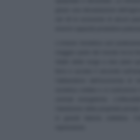
spopolate e devastate. Le infras
grave una devastazione dell’agric
nel 45 le economie di alcuni pa
enormi capacità produttive potess
L’Unione Sovietica uscì praticam
maggior parte del mondo tra la fin
Stalin dette luogo a due piani q
ferro e acciaio il secondo sull’
l’abbandono dell’economia di m
sovietica crebbe e si costruirono t
centrali energetiche. L’inflessib
l’abolizione della proprietà privat
in grandi fattoria collettive.
repressione.