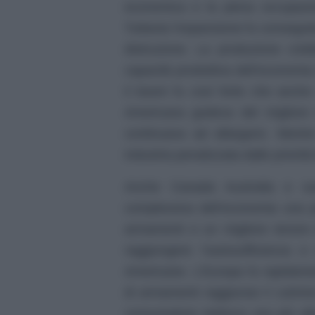
economica e la piena occupazio
Tuttavia l’espansione fu consegui
distruzione. La produzione creb
capacità produttiva dell’economi
il boom fu così forte che anch
Americana godeva del migliore te
continuava ad allargarsi. Mentre
industria penalizzata dalle priorità 
Anche Canada Australia e sud
complessiva dell’economia una pi
armamenti e un migliore tenore 
raggiungere l’autosufficienza e 
Americane. L’Europa fu rapidame
di armamenti raggiunse il culmine 
consumatore tedesco era più alto