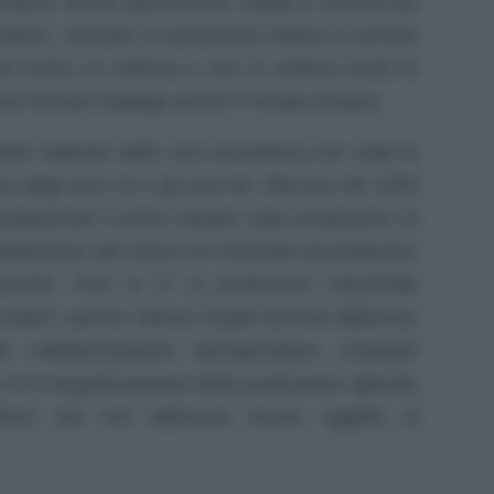
trutture furono gravemente colpite e ancora più
oltura. Quando la produzione bellica si arrestò
esi erano al collasso e non si vedeva come le
ero trovare impiego anche in tempo di pace.
ente indenne dalla crisi economica che colpì la
e degli anni 20 e gli anni 30. Alla fine del 1928
uinquennali il primo basato sulla produzione di
ampliamento del primo ed entrambi prevedevano
ercato. Fino al 37 la produzione industriale
rattori camion velivoli strade ferrovie fabbriche
ile collettivizzazione dell’agricoltura comportò
a e la riorganizzazione della produzione agricola
 Coloro che non aderirono furono oggetto di