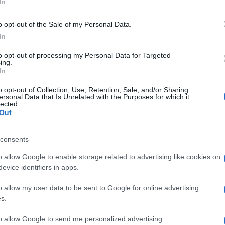
In
’inflazione e dallo sviluppo del mercato nero.
i prodotti alimentari venivano distrutti come
o opt-out of the Sale of my Personal Data.
tto vantaggio del nord America: se prima della
In
ortazioni di grano proveniva dal Canada e dagli
to opt-out of processing my Personal Data for Targeted
ing.
centuale salì al 60 per cento.
In
guerre stimolino l’invenzione e incoraggino
o opt-out of Collection, Use, Retention, Sale, and/or Sharing
ersonal Data that Is Unrelated with the Purposes for which it
sitivi per lo sviluppo in tempo di pace. Si pensi
lected.
Out
silicone e penicillina. Tutti i paesi riuscirono a
e perché avevano la possibilità di copiare le
consents
ne anche se l’imitazione in realtà non creò un
o allow Google to enable storage related to advertising like cookies on
ò il divario tra nord e sud.
evice identifiers in apps.
lo della disoccupazione in tutti i paesi e lo
o allow my user data to be sent to Google for online advertising
s.
nti e anziani e in Germania soprattutto di
u il primo paese a regolare il mercato del lavoro
to allow Google to send me personalized advertising.