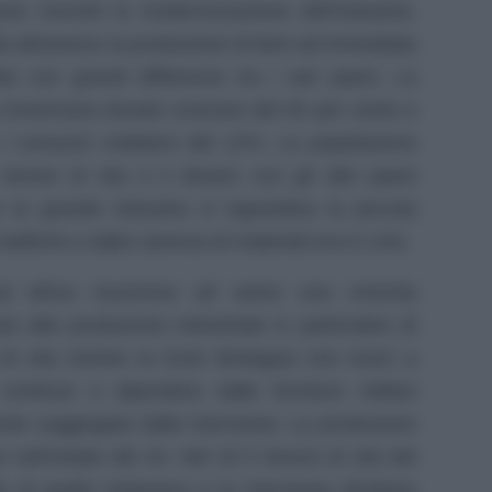
ne nonché la modernizzazione dell’industria.
ta attraverso la produzione di beni ad immediata
be con grandi differenze tra i vari paesi. La
a Americana dovete crescere del 50 per cento e
e i consumi crebbero del 12%. La popolazione
nore di vita e il divario con gli altri paesi
 la grande industria si ingrandiva la piccola
belliche e dalla carenza di materiali era in crisi.
 africa riuscirono ad avere una crescita
ù alta produzione industriale in particolare di
di vita mentre la Gran Bretagna non riuscì a
continuò a dipendere dalle forniture militari
nte soggiogata dalla Germania. La produzione
nell’estate del 44. Nel 43 il tenore di vita del
 di quello britannico e la Germania sfruttava