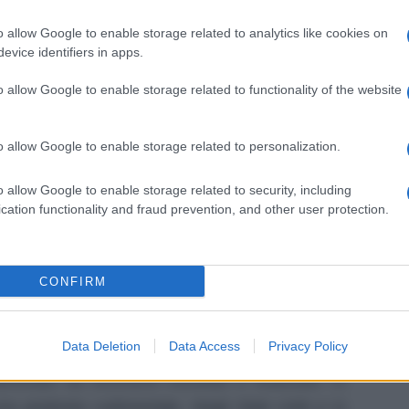
o e la limitazione della mobilità dei lavoratori
o allow Google to enable storage related to analytics like cookies on
orrendo ai prigionieri di guerra. L’introduzione
evice identifiers in apps.
o ebbe effetti di grande portata nel periodo
o allow Google to enable storage related to functionality of the website
o di regionalizzazione.
egge sugli affitti e prestiti (lendlease) del 41
o allow Google to enable storage related to personalization.
antità di derrate alimentari materie prime e armi
 e i Caraibi furono associati al blocco economico
o allow Google to enable storage related to security, including
cation functionality and fraud prevention, and other user protection.
nuovamente i maggiori creditori degli alleati. Per
olti paesi sospesero il meccanismo di mercato
olo con un sistema di controlli e direttive che
CONFIRM
are l’economia nazionale secondo le esigenze
onomia non erano più settori separati. Nel 39
Data Deletion
Data Access
Privacy Policy
isporre di un sistema centralizzato. La Germania
inato da strumenti monetari e finanziari. In
era piuttosto rudimentale. Negli Stati Uniti e in