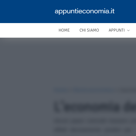
HOME
CHI SIAMO
APPUNTI
Home
»
Storia economica
»
L’econo
L’economia de
Alcuni paesi coinvolti trassero pr
effetti decisamente positivi per