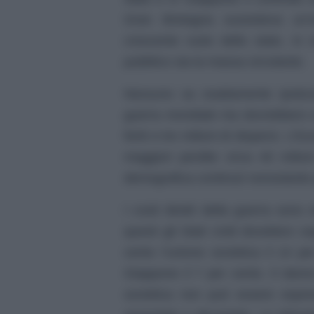
Gran Bretagna sussisteva un’e
crescente ruolo dello stato. In t
pubblico sia la massa circolante.
Nessuno sa esattamente ipotiz
guerra mondiale ma dovrebbero ess
feriti e tre milioni di dispersi. L’E
maggiori perdite circa 40 milion
demografica continuò nonostante gli
I costi diretti della guerra sono s
questi gli Stati Uniti dovettero 
cento l’unione sovietica il 14 p
Giappone il 7 per cento. Il dann
sovietica non può essere espres