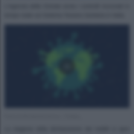
L’Agenzia delle Entrate avvia i controlli incrociati in
tempo reale sul Sistema Tessera Sanitaria in Italia.
Photo by MiroslavaChrienova – Pixabay
La stagione della dichiarazione dei redditi si apre