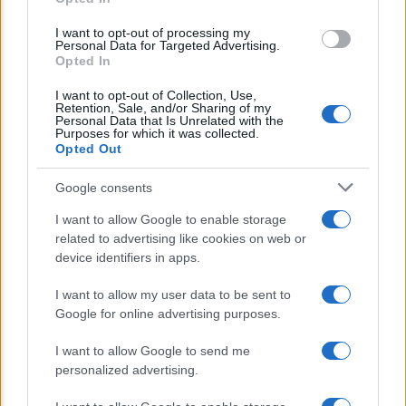
grant or deny consent to Google and its third-party tags to
e sicurezza
use your data for below specified purposes in below Google
I want to opt-out of processing my
consent section.
Personal Data for Targeted Advertising.
Opted In
Lo sapevi che...
I want to opt-out of Collection, Use,
Retention, Sale, and/or Sharing of my
Personal Data that Is Unrelated with the
Purposes for which it was collected.
Stipendi in Svizzera nel 2026: quanto
Opted Out
si guadagna davvero tra cantoni e
Google consents
settori
I want to allow Google to enable storage
Bonus assunzioni madri: al via lo
related to advertising like cookies on web or
device identifiers in apps.
sgravio fino a 8.000 euro
I want to allow my user data to be sent to
Euro digitale: la nuova frontiera per
Google for online advertising purposes.
pagamenti, costi e sicurezza
I want to allow Google to send me
personalized advertising.