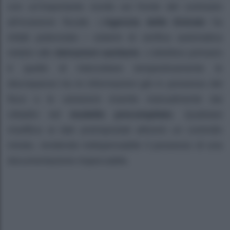
con un’importante novità sul fronte del contrasto
all’evasione fiscale. L’
Agenzia delle Entrate
ha
infatti potenziato i sistemi di verifica automatica
relativi alle
detrazioni sanitarie
. L’obiettivo primario
è quello di intercettare tempestivamente le
discrepanze tra le informazioni già in possesso del
fisco e le variazioni inserite manualmente dai
cittadini nel
modello precompilato
. Qualsiasi
modifica ai dati preimpostati attiverà un controllo
mirato, rendendo indispensabile il possesso di una
documentazione impeccabile.