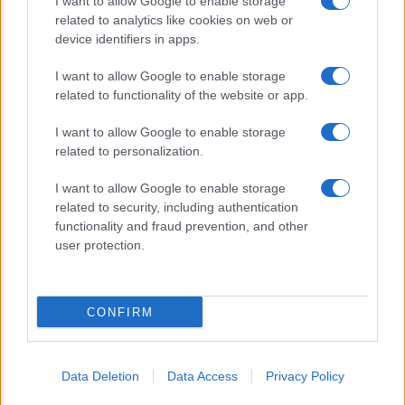
I want to allow Google to enable storage
related to analytics like cookies on web or
device identifiers in apps.
CHI SIAMO
REDAZIONE
CONTATTI
I want to allow Google to enable storage
related to functionality of the website or app.
© 2026 - Appuntieconomia.it : Il Portale Della Divulgazione
I want to allow Google to enable storage
Economico-Finanziaria. - P.IVA 04827280654
related to personalization.
I want to allow Google to enable storage
PRIVACY E NOTIFICHE
related to security, including authentication
functionality and fraud prevention, and other
PREFERENZE PRIVACY
user protection.
MAPPA DEL SITO
CONFIRM
Data Deletion
Data Access
Privacy Policy