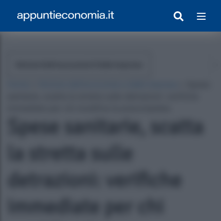
Notizie Dall'economia E Dalle Imprese
Home
»
Notizie dall'economia e dalle imprese
»
Spese
sanitarie, scatta la stretta sulle detrazioni: verifiche
immediate per chi modifica la precompilata
Spese sanitarie, scatta
la stretta sulle
egrato Con Appunti)
detrazioni: verifiche
immediate per chi