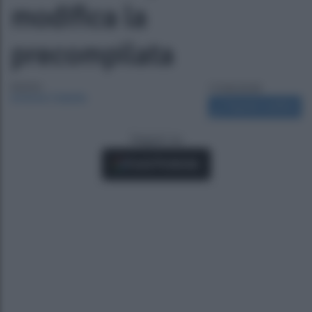
modifica la
precompilata
Autore:
17/06/2026
Antonia Cataldo
Segnala modifica
Seguici su
Fonti Preferite