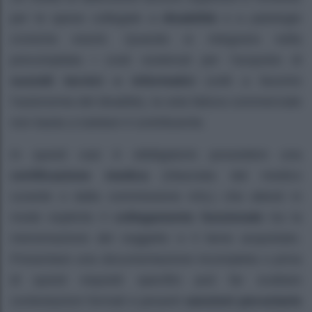
per le spese collegate a
disabilità
o a patologie
croniche esenti. Quando si integrano nella
precompilata i costi sostenuti per l’acquisto di
sussidi tecnici e informatici
(volti a favorire
l’autonomia del disabile), la sola fattura commerciale
non basta a tutelare il contribuente.
In questi casi è obbligatorio possedere una
certificazione medica
(rilasciata dal medico
curante o dalla commissione ASL) che attesti in
modo esplicito il
collegamento funzionale
tra la
menomazione del soggetto e il bene acquistato.
Presentare una documentazione incompleta o priva
di questi requisiti specifici può far scattare
contestazioni formali e pesanti
sanzioni pecuniarie