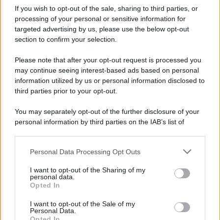
If you wish to opt-out of the sale, sharing to third parties, or
processing of your personal or sensitive information for
targeted advertising by us, please use the below opt-out
section to confirm your selection.
Bonus assunzioni madri: al via lo sgravio fino a
Please note that after your opt-out request is processed you
8.000 euro
may continue seeing interest-based ads based on personal
information utilized by us or personal information disclosed to
third parties prior to your opt-out.
NOTIZIE DALL'ECONOMIA E DALLE IMPRESE
You may separately opt-out of the further disclosure of your
personal information by third parties on the IAB’s list of
downstream participants.
Personal Data Processing Opt Outs
This information may also be disclosed by us to third parties
on the IAB’s List of Downstream Participants that may further
I want to opt-out of the Sharing of my
disclose it to other third parties.
personal data.
Opted In
Please note that this website/app uses one or more Google
services and may gather and store information including but
I want to opt-out of the Sale of my
Personal Data.
not limited to your visit or usage behaviour. You may click to
Euro digitale: la nuova frontiera per pagamenti, costi
Opted In