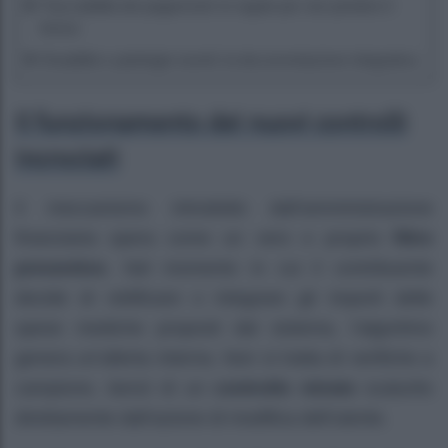
Tracciabilità dei pagamenti: le regole per non perdere il
bonus
Disabilità e patologie esenti: la documentazione integrativa
Il funzionamento dei nuovi controlli
incrociati
Il meccanismo introdotto dall’amministrazione
finanziaria opera come un vero e proprio
filtro
preventivo
. Nel momento in cui il contribuente
decide di rettificare o integrare gli importi delle
spese mediche proposti dal sistema, l’algoritmo
genera un’allerta interna. Non si tratta di verifiche a
campione, bensì di un
controllo mirato
scaturito
direttamente dall’azione di modifica dell’utente.