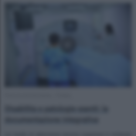
Photo by dmchannelsng – Pixabay
Disabilità e patologie esenti: la
documentazione integrativa
Un livello di attenzione ancora superiore è richiesto