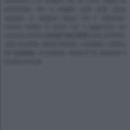
detrazione è la modalità con cui viene saldata la
prestazione. Per la maggior parte delle spese
sanitarie, la semplice fattura non è sufficiente:
occorre esibire la prova che il pagamento sia
avvenuto tramite
metodi tracciabili
(carte di debito,
carte di credito, bonifici bancari o assegni). L’utilizzo
del
contante
, al contrario, rischia di far decadere il
beneficio fiscale.