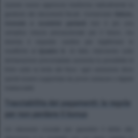
Questo nuovo approccio trasforma radicalmente la
gestione dei documenti fiscali. Conservare
fatture,
ricevute e scontrini parlanti
non è più una
semplice misura precauzionale per il futuro, ma
diventa il requisito cardine per legittimare le
modifiche al
Quadro E
. Di fatto, intervenire sulla
dichiarazione precompilata aumenta la possibilità di
finire sotto la lente del fisco: ogni variazione deve
quindi essere supportata da prove cartacee o digitali
inattaccabili.
Tracciabilità dei pagamenti: le regole
per non perdere il bonus
Un elemento cruciale per garantire il diritto alla