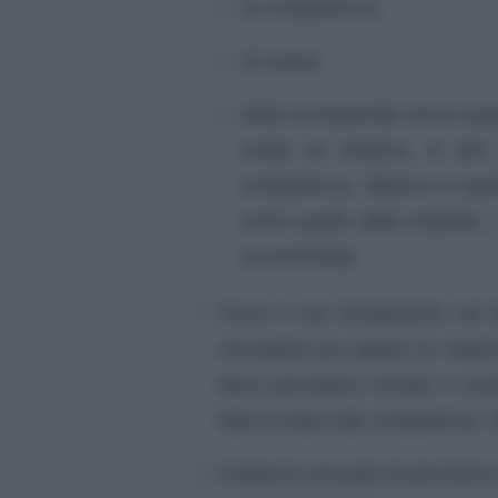
Di competenza;
Di cassa;
Misto (comprende sia la cassa
moda un sistema, in altri
competenza, affianco a quest
come quello delle imprese, 
economicità).
Trova il suo fondamento nel b
vincolante (se adotto un sistem
deve prevedere entrate e usci
fatto in base alla competenza. 
Il bilancio annuale di previsio