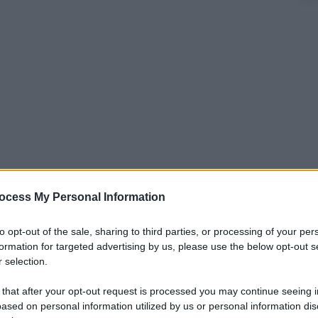
ocess My Personal Information
to opt-out of the sale, sharing to third parties, or processing of your per
formation for targeted advertising by us, please use the below opt-out s
 selection.
a così il vincolo di competenza. Differenza tra
 that after your opt-out request is processed you may continue seeing i
 fa riferimento al momento in cui sorge il diritto
ased on personal information utilized by us or personal information dis
 ci iscriviamo per cui in quel momento sorge il