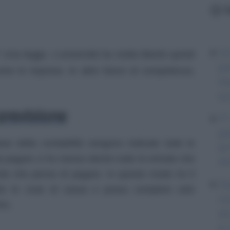
L
Un
 Una legge. L’università ha molta libertà quindi
pe
ome le imprese, le altre fanno di competenza,
im
ec
previsione
IT
pe
ase della contabilità vengono indicate tutte le
la
a pagare ci ho messo dentro tutte le entrate che
Am
cite che penso di pagare. In questo modo ho il
Sa
olo le cose di cassa e posso compiere solo
co
ro.
ac
e 