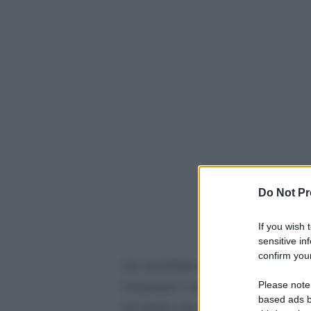
Do Not Pr
If you wish 
sensitive in
confirm your
Da accertare da impegnare si cre
Please note
incassare e accertare: accertare si
based ads b
ad avere una somma di denaro (noi