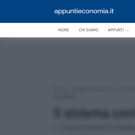
HOME
CHI SIAMO
APPUNTI
Home
»
Programmazione e controll
contabile
Il sistema con
Il sistema contabile (si incardi