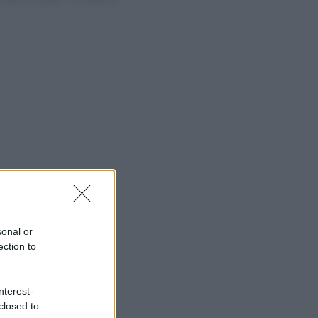
sonal or
ection to
nterest-
closed to