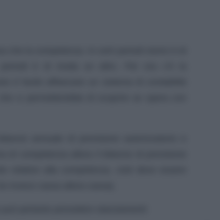
 che la competenza. In certi periodi storici è di
 periodi è di moda un altro. Per ora c’è la
o è facile affiancare un sistema di contabilità
che ci permetterebbe di scoprire se opera con
ilancio annuale di previsione autorizzatorio e
a di competenza allora il bilancio di previsione
te relative alla competenza, cioè deve essere
Se invece cassa allora cassa).
ne può pertanto prevedere stanziamenti: