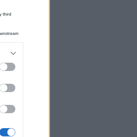
 third
Downstream
er and store
to grant or
ed purposes