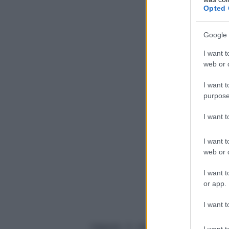
Opted 
Google 
I want t
web or d
I want t
purpose
I want 
I want t
web or d
I want t
or app.
I want t
Oppure il momento in cui l’asse
I want t