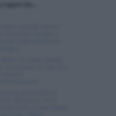
o sapevi che...
 piano da 9,35 miliardi
r sostenere famiglie e
prese nella transizione
ologica
 Wallet: la svolta digitale
r i documenti su App IO e
 Pubblica
ministrazione
nzione record dell’UE
ntro AliExpress: sotto
cusa truffe, e-bike illegali
rischi per i clienti