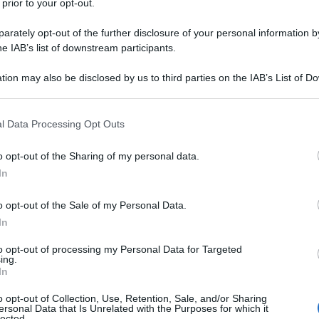
 prior to your opt-out.
 rate.
rately opt-out of the further disclosure of your personal information by
he IAB’s list of downstream participants.
a la registrazione nel momento in cui c’è la
ferimento al momento in cui sorge l’obbligo ad
tion may also be disclosed by us to third parties on the IAB’s List of 
bbligo e non obbligazione cioè obbligazione nei
 that may further disclose it to other third parties.
debito. Invece obbligo ad esempio siccome ho
 that this website/app uses one or more Google services and may gath
l Data Processing Opt Outs
including but not limited to your visit or usage behaviour. You may click 
bbligo di pagarle.
 to Google and its third-party tags to use your data for below specifi
o opt-out of the Sharing of my personal data.
ogle consent section.
In
o opt-out of the Sale of my Personal Data.
In
to opt-out of processing my Personal Data for Targeted
ing.
In
o opt-out of Collection, Use, Retention, Sale, and/or Sharing
ersonal Data that Is Unrelated with the Purposes for which it
lected.