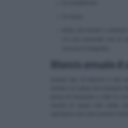
Di competenza;
Di cassa;
Misto (chi decide il sistema?
c’è una università che fa c
Genova fa integrato).
Bilancio annuale di 
Questo tipo di bilancio è alla b
entrate e le spese da incassare d
penso di incassare e tutte le us
vincolo di cassa cioè metto s
operazioni che sono messe lì dent