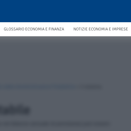
GLOSSARIO ECONOMIA E FINANZA
NOTIZIE ECONOMIA E IMPRESE
o delle Amministrazioni Pubbliche
»
Il sistema
tabile
na nel bilancio annuale di previsione) può essere: