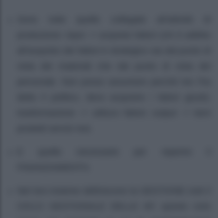
Sono tutte quelle collegate all’attività di
produzione: input -> acquisto fattori (chi è adibito
all’acquisto dei fattori è strategico sia dal punto di
vista dei materiali che dal punto di vista del
personale. Non posso assumere perché me l’ha
detto il politico, devo acquisire i fattori giusti);
trasformazione -> utilizzo fattori; output -> beni
prodotti servizi resi.
E quelle necessarie per reperire il
FINANZIAMENTO.
Nel loro insieme definiscono la GESTIONE cioè il
CICLO GESTIONALE DELLE AP, questo ciclo