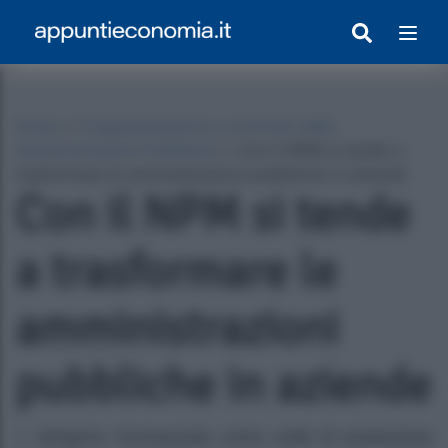
Home
»
Programmazione e controllo delle
Amministrazioni Pubbliche
»
Con il NPM si tende a
trasformare le amministrazioni pubbliche in aziende
Con il NPM si tende
a trasformare le
amministrazioni
egrato Con Appunti)
pubbliche in aziende
Vengono riconosciute come unità di produzione