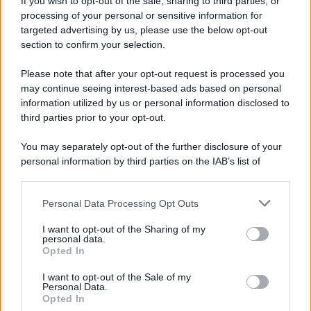
If you wish to opt-out of the sale, sharing to third parties, or
processing of your personal or sensitive information for
targeted advertising by us, please use the below opt-out
section to confirm your selection.
Please note that after your opt-out request is processed you
may continue seeing interest-based ads based on personal
information utilized by us or personal information disclosed to
third parties prior to your opt-out.
You may separately opt-out of the further disclosure of your
personal information by third parties on the IAB’s list of
downstream participants.
Personal Data Processing Opt Outs
This information may also be disclosed by us to third parties
on the IAB’s List of Downstream Participants that may further
I want to opt-out of the Sharing of my
disclose it to other third parties.
personal data.
Opted In
Please note that this website/app uses one or more Google
services and may gather and store information including but
I want to opt-out of the Sale of my
Personal Data.
not limited to your visit or usage behaviour. You may click to
Opted In
grant or deny consent to Google and its third-party tags to