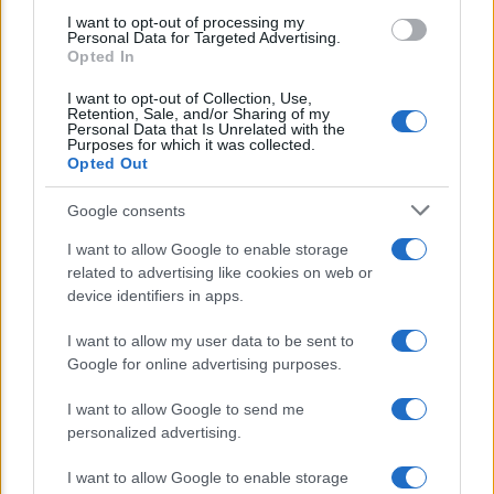
use your data for below specified purposes in below Google
I want to opt-out of processing my
consent section.
Lo sapevi che...
Personal Data for Targeted Advertising.
Opted In
I want to opt-out of Collection, Use,
Retention, Sale, and/or Sharing of my
Sanzione record dell’UE contro
Personal Data that Is Unrelated with the
Purposes for which it was collected.
AliExpress: sotto accusa truffe, e-bike
Opted Out
illegali e rischi per i clienti
Google consents
Stipendi in Svizzera nel 2026: quanto
I want to allow Google to enable storage
si guadagna davvero tra cantoni e
related to advertising like cookies on web or
device identifiers in apps.
settori
I want to allow my user data to be sent to
Bonus assunzioni madri: al via lo
Google for online advertising purposes.
sgravio fino a 8.000 euro
I want to allow Google to send me
personalized advertising.
I want to allow Google to enable storage