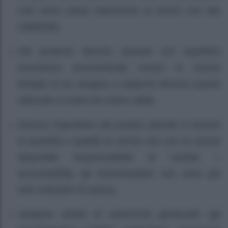
cioè viene posta l’attenzione ai servizi resi alla
collettività.
Nel produrre devono operare con equilibrio
economico (economicità) ovvero le risorse
limitate di cui vengono a disporre devono essere
utilizzate in modo da creare utilità.
Devono rispondere del proprio operato in termini
di quantità e qualità di servizi resi con le risorse
disponibili (responsabilità di risultati =
accountability, gli amministratori non sono più
solo ordinatori di spesa).
Vengono dotate di autonomia gestionale (gli