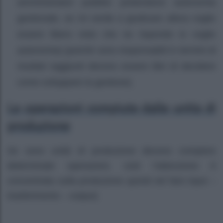
amministratori pubblici pretendono autonomia
gestionale, se mi venite a giudicare allora voglio
essere libero visto che ne rispondo io voglio
autonomia) (poiché sono responsabili in termini di
risultati raggiunti devono essere libri di decidere
come sviluppare la gestione).
Le operazioni compiute dalle unità di
produzione
Se sono unità di produzione devono compiere
determinate operazioni, cioè l’attenzione è
concentrata sulla produzione quindi nel fare input –
trasferimento – output)