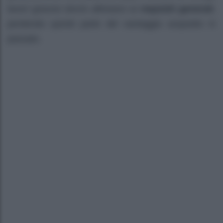
lavori gravosi dovrà allinearsi ai
requisiti generali
,
perdendo quindi parte del vantaggio acquisito in
passato.