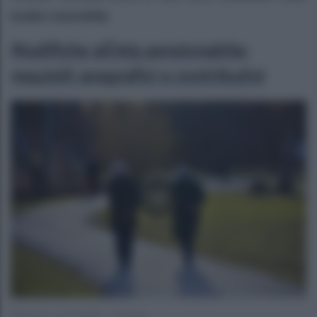
tredici mensilità
.
Modifiche all’età pensionabile:
requisiti anagrafici e contributivi
Photo by useche360 – Pixabay