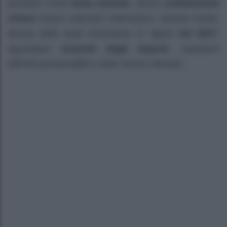
pensioni come
tema centrale
, alcuni
cambiamenti
chiave
hanno catturato l’attenzione. Queste novità,
alcune delle quali entreranno in vigore
nel 2027
,
riguardano
aumenti degli importi
, variazioni
dell’età pensionabile e altre misure rilevanti.