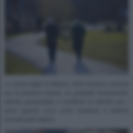
La nuova legge di Bilancio 2026 introduce aumenti
per le pensioni minime, un graduale innalzamento
dell’età pensionabile e modifiche ai benefici per i
lavori gravosi: ecco come cambierà il sistema
previdenziale italiano.