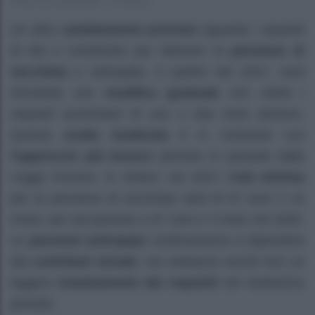
Un altro
cambiamento previsto
riguarda i requisiti
di età e contributivi per ottenere la
pensione di
vecchiaia
e anticipata. A partire dal 2027, sarà
introdotta una
modifica graduale
che vedrà i
requisiti aumentare di uno o due mesi all’anno.
Questa
scelta moderata
è in contrasto con
l’approccio più brusco
previsto in passato dalla
Legge Fornero. In sintesi, nel 2027,
l’età minima
per la pensione di vecchiaia sarà di 67 anni e un
mese, per poi passare a 67 anni e 3 mesi nel 2028.
Le
pensioni anticipate
continueranno a dipendere
dai
contributi versati
, ma vedranno anche loro un
leggero
innalzamento dei requisiti
nel medesimo
periodo.