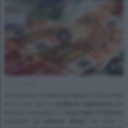
Photo By Pixabay
Nel panorama previdenziale italiano, il 2026 porterà
con sé una serie di
modifiche significative
alle
pensioni. Nonostante la
nuova legge di Bilancio
presentata dal
governo Meloni
non abbia le