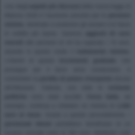
Uno degli
aspetti più discussi
della nuova legge di
Bilancio 2026 è l’aumento previsto per le
pensioni
minime
, destinato a sostenere gli anziani e le fasce
di reddito più basse. Saranno
aggiunti 20 euro
mensili
alle pensioni di chi ha superato i 70 anni,
alzando in questo modo il
trattamento minimo
.
L’intento di questo
incremento graduale
, che
prosegue per il terzo anno consecutivo, è
contrastare la
perdita di potere d’acquisto
dovuta
all’inflazione. Tuttavia, non tutte le
richieste
politiche
sono state accolte:
Forza Italia
, ad
esempio, continua a chiedere un minimo di
1.000
euro al mese
. Grazie a questo provvedimento, i
pensionati idonei
potrebbero beneficiare di un
incasso annuale extra di 260 euro, distribuito sulle