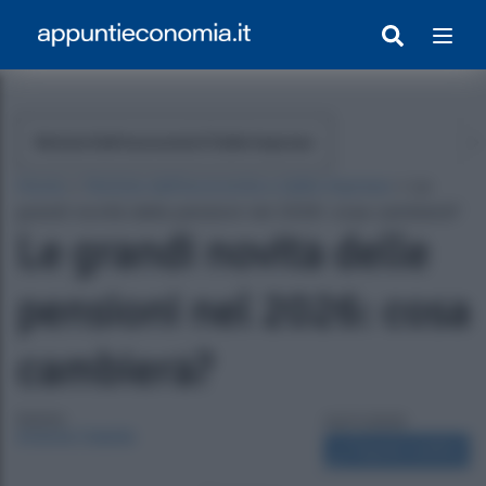
Notizie Dall'economia E Dalle Imprese
Home
»
Notizie dall'economia e dalle imprese
»
Le
grandi novità delle pensioni nel 2026: cosa cambierà?
Le grandi novità delle
pensioni nel 2026: cosa
cambierà?
egrato Con Appunti)
Autore:
03/11/2025
Antonia Cataldo
Segnala modifica