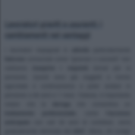
Lavoratori graviti e usuranti: i
cambiamenti nei vantaggi
I lavoratori impegnati in
attività
particolarmente
faticose
conosciute come “gravose o usuranti” non
vedranno
inasprire i requisiti
temuti per la
pensione. Questi sono già soggetti a norme
agevolate e continueranno a poter andare in
pensione a 66 anni e 7 mesi. Tuttavia, è importante
notare che la
deroga
che consentiva un
trattamento preferenziale
, come
l’accesso
anticipato
con soli 30 anni di contributi, verrà
gradualmente eliminata dal
2027
. Allora, chi svolge