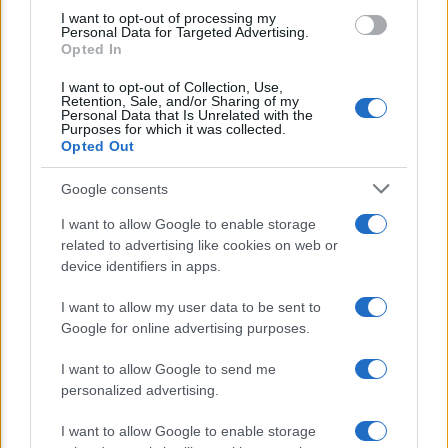
Lo sapevi che...
use your data for below specified purposes in below Google
I want to opt-out of processing my
consent section.
Personal Data for Targeted Advertising.
Opted In
Bonus Carburante in Agricoltura:
I want to opt-out of Collection, Use,
Retention, Sale, and/or Sharing of my
Requisiti, Importi e Modalità di
Personal Data that Is Unrelated with the
Purposes for which it was collected.
Richiesta
Opted Out
Un piano da 9,35 miliardi per sostenere
Google consents
famiglie e imprese nella transizione
I want to allow Google to enable storage
ecologica
related to advertising like cookies on web or
device identifiers in apps.
IT Wallet: la svolta digitale per i
I want to allow my user data to be sent to
documenti su App IO e la Pubblica
Google for online advertising purposes.
Amministrazione
I want to allow Google to send me
personalized advertising.
I want to allow Google to enable storage