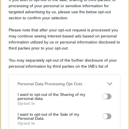
processing of your personal or sensitive information for
Un piano da 9,35 miliardi per sostenere famiglie e
targeted advertising by us, please use the below opt-out
imprese nella transizione ecologica
section to confirm your selection.
Please note that after your opt-out request is processed you
may continue seeing interest-based ads based on personal
NOTIZIE DALL'ECONOMIA E DALLE IMPRESE
information utilized by us or personal information disclosed to
third parties prior to your opt-out.
You may separately opt-out of the further disclosure of your
personal information by third parties on the IAB’s list of
downstream participants.
Personal Data Processing Opt Outs
This information may also be disclosed by us to third parties
on the IAB’s List of Downstream Participants that may further
I want to opt-out of the Sharing of my
disclose it to other third parties.
personal data.
IT Wallet: la svolta digitale per i documenti su App
Opted In
Please note that this website/app uses one or more Google
IO e la Pubblica Amministrazione
services and may gather and store information including but
I want to opt-out of the Sale of my
Personal Data.
not limited to your visit or usage behaviour. You may click to
Opted In
grant or deny consent to Google and its third-party tags to