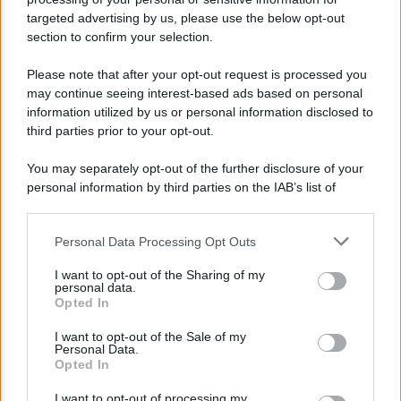
targeted advertising by us, please use the below opt-out
section to confirm your selection.
Please note that after your opt-out request is processed you
may continue seeing interest-based ads based on personal
information utilized by us or personal information disclosed to
third parties prior to your opt-out.
You may separately opt-out of the further disclosure of your
personal information by third parties on the IAB’s list of
downstream participants.
Personal Data Processing Opt Outs
This information may also be disclosed by us to third parties
on the IAB’s List of Downstream Participants that may further
I want to opt-out of the Sharing of my
disclose it to other third parties.
personal data.
Opted In
Please note that this website/app uses one or more Google
services and may gather and store information including but
I want to opt-out of the Sale of my
Personal Data.
not limited to your visit or usage behaviour. You may click to
Opted In
grant or deny consent to Google and its third-party tags to
Lo sapevi che...
use your data for below specified purposes in below Google
I want to opt-out of processing my