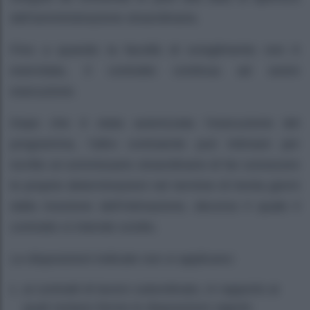
dell’amministrazione straordinaria.
Fino a quando la facoltà di scioglimento non è
esercitata, il contratto continua ad avere
esecuzione.
Dopo che è stata autorizzata l’esecuzione del
programma, l’altro contraente può intimare per
iscritto al commissario straordinario di far conoscere
le proprie determinazioni nel termine di trenta giorni
dalla ricezione dell’intimazione, decorso il quale il
contratto si intende sciolto.
Le disposizioni indicate non si applicano:
ai contratti di lavoro subordinato, in rapporto ai
quali restano ferme le disposizioni vigenti;