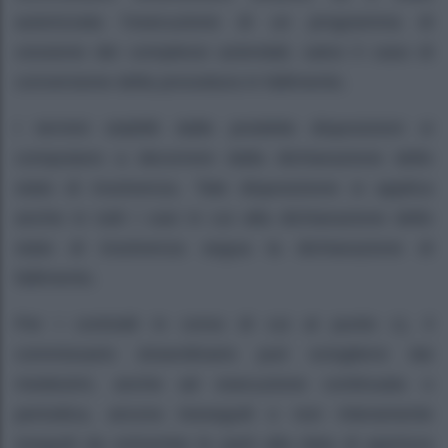
autorizzata l’esecuzione di un programma di
cessione dei complessi aziendali, salvo il caso di
conversione della procedura in fallimento.
I termini stabiliti dalle predette disposizioni si
computano a decorrere dalla dichiarazione dello
stato di insolvenza. Tale disposizione si applica
anche in tutti i casi in cui alla dichiarazione dello
stato di insolvenza segua la dichiarazione di
fallimento.
Per i contratti in corso di cui al punto c), il
commissario straordinario può sciogliersi dai
medesimi, anche ad esecuzione continuata o
periodica, ancora ineseguiti o non interamente
eseguiti da entrambe le parti alla data di apertura