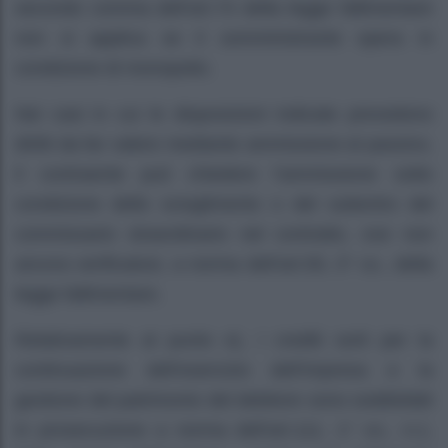
secondo comma dell’art.74 della legge fallimentare
non si applica se il somministrante opera in
condizione di monopolio.
Nei casi in cui le disposizioni indicate prevedono
diritti da far valere mediante ammissione al passivo,
il contraente può chiedere l’ammissione sotto
condizione dello scioglimento o del subentro del
commissario straordinario nel contratto, ove non
ancora verificatosi, a norma dell’art.55, 3° co., della
legge fallimentare.
Relativamente al punto e), i crediti sorti per la
continuazione dell’esercizio dell’impresa e la
gestione del patrimonio del debitore sono soddisfatti
in prosecuzione a norma dell’art.111, 1° co., n.1,