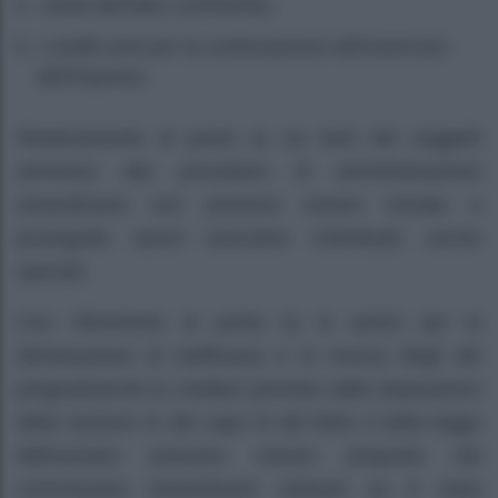
i diritti dell’altro contraente;
i crediti sorti per la continuazione dell’esercizio
dell’impresa.
Relativamente al punto a) sui beni dei soggetti
ammessi alla procedura di amministrazione
straordinaria non possono essere iniziate o
proseguite azioni esecutive individuali, anche
speciali.
Con riferimento al punto
b)
le azioni per la
dichiarazione di inefficacia e la revoca degli atti
pregiudizievoli ai creditori previste dalle disposizioni
della sezione III del capo III del titolo Il della legge
fallimentare possono essere proposte dal
commissario straordinario soltanto se è stata