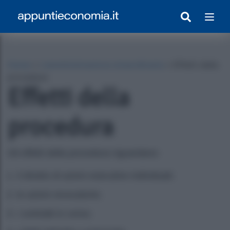
Home
»
L’amministrazione straordinaria
»
Effetti della
procedura
Effetti della
procedura
Gli effetti della procedura riguardano:
egrato Con Appunti)
il divieto di azioni esecutive individuali;
le azioni revocatorie;
i contratti in corso;