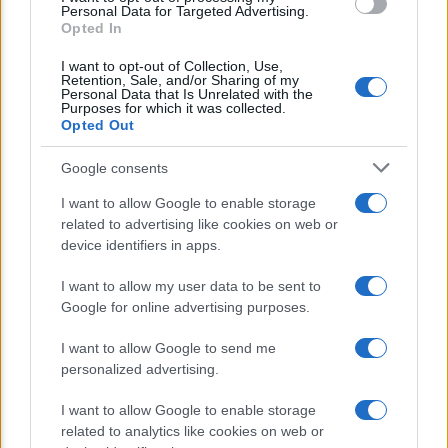
consent section.
Personal Data for Targeted Advertising.
Opted In
Un piano da 9,35 miliardi per sostenere
I want to opt-out of Collection, Use,
Retention, Sale, and/or Sharing of my
famiglie e imprese nella transizione
Personal Data that Is Unrelated with the
Purposes for which it was collected.
ecologica
Opted Out
IT Wallet: la svolta digitale per i
Google consents
documenti su App IO e la Pubblica
I want to allow Google to enable storage
Amministrazione
related to advertising like cookies on web or
device identifiers in apps.
Sanzione record dell’UE contro
I want to allow my user data to be sent to
AliExpress: sotto accusa truffe, e-bike
Google for online advertising purposes.
illegali e rischi per i clienti
I want to allow Google to send me
personalized advertising.
I want to allow Google to enable storage
related to analytics like cookies on web or