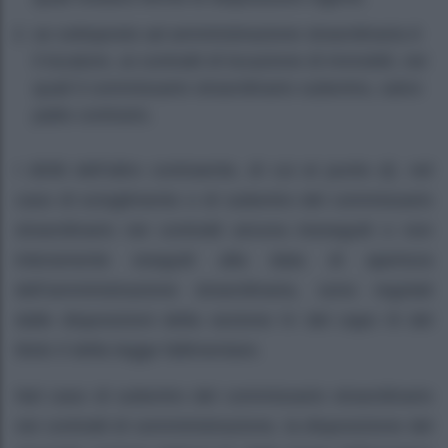
se sottoposto ad amministrazione straordinaria è
il locatore, ai contratti di locazione di immobili, nei
quali il commissario straordinario subentra, salvo
patto contrario.
I diritti dell’altro contraente, di cui al punto
d),
nel
caso di scioglimento o di subentro del commissario
straordinario nei contratti ancora ineseguiti o non
interamente eseguiti alla data di apertura
dell’amministrazione straordinaria, sono regolati
dalle disposizioni della sezione IV del capo III del
titolo Il della legge fallimentare.
Nel caso di subentro del commissario straordinario
nei contratti di somministrazione, la disposizione del