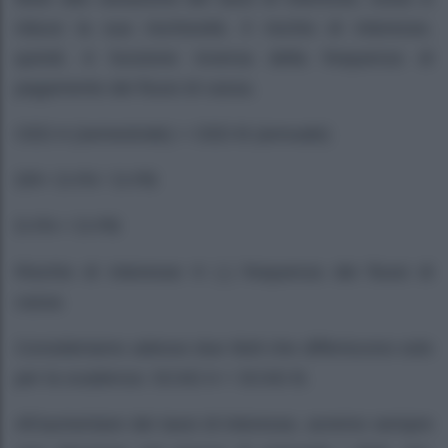
riduce la sua rischiosità. Il rischio di interesse,
quindi, è funzione inversa della frequenza di
pagamento dei flussi di cassa.
CED A (semestrale) = CED B (annuale)
DR+ D-PA ¹ D-PB
D-PA < D-PB
Rischio di interesse ® (-) frequenza dei flussi di
cassa
Consideriamo adesso due titoli che differiscono solo
per la scadenza: SCAD A < SCAD B.
All’aumentare dei tassi di interesse, avremo sempre