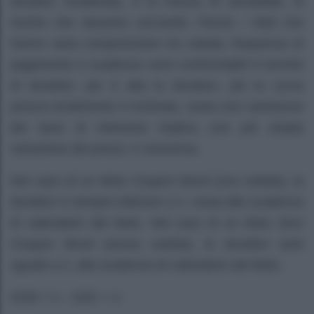
duration modificata, è la misura di sensibilità, di
rischio che stavamo cercando. Perciò, i titoli che
hanno varia composizione tra cedola, frequenza di
pagamento e scadenza sono confrontabili in termini
di duration: più è alta la duration, più la curva
prezzo-rendimento è inclinata, ossia una variazione
dei tassi di interesse implica una più ampia
variazione dei prezzi, e viceversa.
Nel caso di un titolo Coupon Bond (con cedola), la
duration è sempre inferiore a n, ossia alla scadenza
di calendario del titolo. Nel caso di un titolo Zero
Coupon Bond (senza cedola), la duration sarà
uguale a n, alla scadenza di calendario del titolo.
DCB < n – DZC = n