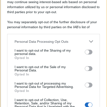
may continue seeing interest-based ads based on personal
information utilized by us or personal information disclosed to
third parties prior to your opt-out.
You may separately opt-out of the further disclosure of your
personal information by third parties on the IAB’s list of
downstream participants.
Personal Data Processing Opt Outs
This information may also be disclosed by us to third parties
on the IAB’s List of Downstream Participants that may further
I want to opt-out of the Sharing of my
disclose it to other third parties.
personal data.
Opted In
Please note that this website/app uses one or more Google
services and may gather and store information including but
I want to opt-out of the Sale of my
Personal Data.
not limited to your visit or usage behaviour. You may click to
Opted In
grant or deny consent to Google and its third-party tags to
Lo sapevi che...
use your data for below specified purposes in below Google
I want to opt-out of processing my
consent section.
Personal Data for Targeted Advertising.
Opted In
Assegno Unico ad Agosto: Calendario
I want to opt-out of Collection, Use,
Retention, Sale, and/or Sharing of my
Personal Data that Is Unrelated with the