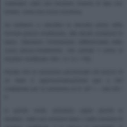
cartesiani: sarà una funzione inversa di tipo non
lineare, ossia una curva convessa.
Se andiamo a calcolare la derivata prima della
formula prezzo rendimento, alle attuali condizioni di
tasso, otteniamo l’inclinazione (differenziale) della
curva prezzo-rendimento, che prende il nome di
duration modificata: DM = D / (1 + R0).
Risulta che la variazione percentuale nel prezzo di
un titolo è approssimativamente pari a DM
moltiplicato per la variazione di R: DP » – DM DR /
P.
In questo modo, possiamo capire perché la
duration, nella sua versione base o nella versione di