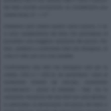
possiamo fare è che, quando sale il TRES, il prezzo
del titolo scende (ovviamente, se consideriamo una
cedola fissa): R­ —> P¯.
Dobbiamo però vedere quanto varia il prezzo, e se
ci sono caratteristiche del titolo che permettano di
prevedere una maggiore variazione del prezzo. Per
farlo, andiamo a confrontare titoli che divergono, di
volta in volta, per una sola variabile.
Confrontiamo due titoli che divergono solo per la
cedola: CED A > CED B. Se aumentano i tassi di
rendimento richiesti dal mercato, ovviamente
scenderanno i prezzi di entrambi i titoli, ma la
variazione nel prezzo dei due titoli non sarà identica.
In particolare, la diminuzione nel prezzo del titolo A