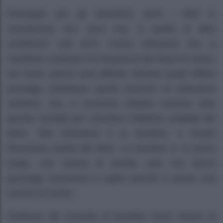
Purtroppo per gli investitori, però, i titoli in
circolazione non sono mai “a parità di altre
condizioni” (nei BTP, l’unico elemento che si
mantiene costante è la frequenza dei flussi di cassa:
sei mesi), perciò sarà difficile valutare quale effetto
prevalga. Dobbiamo quindi costruire un indicatore
sintetico, che ci consenta mettere insieme tutte
queste variabili per calcolare l’effettiva volatilità del
titolo. Tale indicatore è la duration, o durata
finanziaria media del titolo. La duration è, in primo
luogo, una misura di durata; solo con alcuni
passaggi riusciremo a capire perché è anche una
misura di rischio.
Partiamo dal concetto di duration come misura di