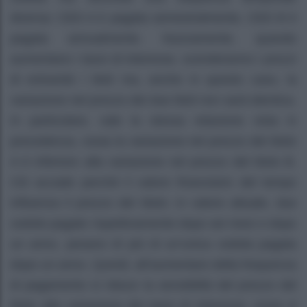
diversa: CED A è pagata semestralmente, CED B è
pagata annualmente. Nuovamente, quando
aumentano i tassi di interesse, scenderanno i prezzi
di entrambi i titoli ma, anche in questo caso, la
variazione nel prezzo dei due titoli non sarà identica.
In particolare, vale la stessa relazione vista in
precedenza, ossia la variazione nel prezzo del titolo
A è inferiore alla variazione nel prezzo del titolo B.
Ciò accade perché il valore finanziario del tempo
influenza il prezzo del titolo: in valore attuale, due
cedole pagate rispettivamente dopo sei mesi e dopo
un anno, pesano di più di un’unica cedola pagata
dopo un anno. Quindi, all’aumentare della frequenza
di pagamento si riduce la sensibilità del prezzo del
titolo alla variazione dei tassi di interesse, ossia si