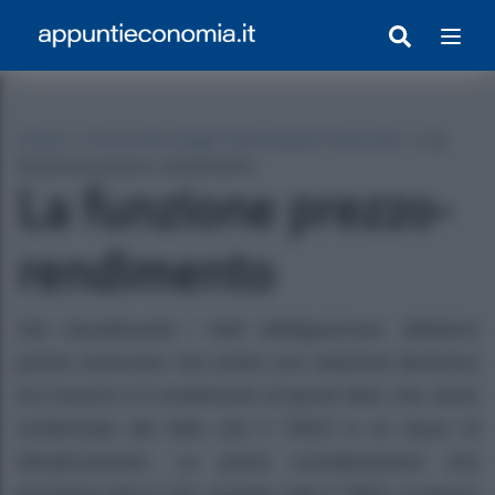
Home
»
Economia degli intermediari finanziari
»
La
funzione prezzo-rendimento
La funzione prezzo-
rendimento
Già classificando i titoli obbligazionari, abbiamo
potuto osservare che esiste una relazione dinamica
egrato Con Appunti)
tra il prezzo e il rendimento di questi titoli, che viene
confermata dal fatto che il TRES è un tasso di
attualizzazione. La prima considerazione che