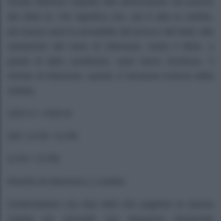
risulta inferiore rispetto alla diminuzione nel prezzo
del titolo B. Ciò significa che, più è alta la cedola,
più bassa sarà la sensibilità del prezzo del titolo alla
variazione dei tassi di interesse, ossia il titolo, a
parità di altre condizioni, sarà meno rischioso. Il
rischio di interesse, quindi, è funzione inversa della
cedola.
CED A > CED B
DR+ D-PA ¹ D-PB
D-PA < D-PB
Rischio di interesse (-) cedola
Confrontiamo ora due titoli che paghino la stessa
cedola ma secondo una sequenza temporale