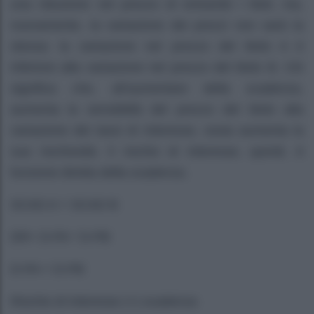
una riduzione nel prezzo di entrambi i titoli, ma,
nuovamente, la variazione dei prezzi non sarà la
stessa: la variazione nel prezzo del titolo A è
inferiore alla variazione nel prezzo del titolo B. Ciò
significa che, all’aumentare della scadenza,
aumenta la sensibilità del prezzo del titolo alla
variazione dei tassi di interesse, ossia aumenta la
sua rischiosità. Il rischio di interesse, quindi, è
funzione diretta della scadenza.
SCAD A < SCAD B
DR+ D-PA ¹ D-PB
D-PA < D-PB
Rischio di interesse (+) scadenza