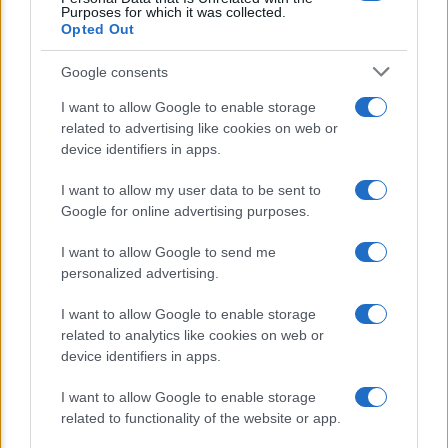
Pagamenti, Novità ISEE e Regole per i
Purposes for which it was collected.
Figli Maggiorenni
Opted Out
Bonus Carburante in Agricoltura:
Google consents
Requisiti, Importi e Modalità di
I want to allow Google to enable storage
Richiesta
related to advertising like cookies on web or
device identifiers in apps.
Un piano da 9,35 miliardi per sostenere
I want to allow my user data to be sent to
famiglie e imprese nella transizione
Google for online advertising purposes.
ecologica
I want to allow Google to send me
personalized advertising.
I want to allow Google to enable storage
related to analytics like cookies on web or
device identifiers in apps.
CHI SIAMO
REDAZIONE
CONTATTI
I want to allow Google to enable storage
related to functionality of the website or app.