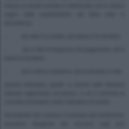
misura di durata corretta è influenzata con lo stesso
segno dalle caratteristiche del titolo viste in
precedenza:
– più alta è la cedola, più bassa è la duration;
– più è alta la frequenza del pagamento, più è
bassa la duration;
– più è alta la scadenza, più la duration è alta.
Questo indicatore, quindi, si muove nelle direzioni
indicate ragionando sul prezzo, e ciò ci avvicina al
concetto di duration come indicatore di rischio.
Ricordando che il prezzo è funzione del rendimento,
possiamo disegnare tale funzione sugli assi