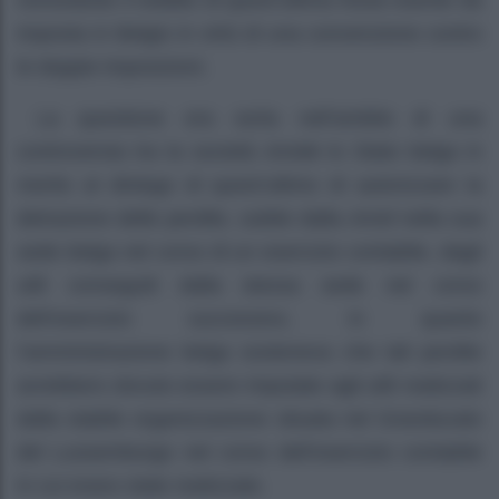
nonostante il reddito di quest’ultima fosse esente da
imposta in Belgio in virtù di una convenzione contro
le doppie imposizioni.
La questione era sorta nell’ambito di una
controversia tra la società
Amid
e lo Stato belga in
merito al diniego di quest’ultimo di autorizzare la
detrazione delle perdite, subite dalla
Amid
nella sua
sede belga nel corso di un esercizio contabile, dagli
utili conseguiti dalla stessa sede nel corso
dell’esercizio successivo, in quanto
l’amministrazione belga sosteneva che tali perdite
avrebbero dovuto essere imputate agli utili realizzati
dalla stabile organizzazione situata nel Granducato
del Lussemburgo nel corso dell’esercizio contabile
in cui erano state realizzate.