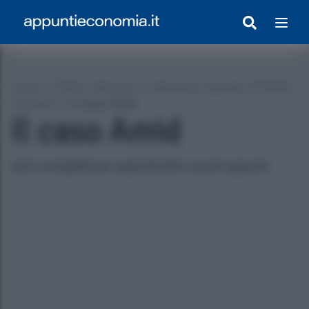
Home
»
Diritto tributario
»
Sentenze emesse di Diritto
tributario
»
Il caso Amid
Il caso Amid
Libri consigliati per approfondire questi appunti:
egrato Con Appunti)