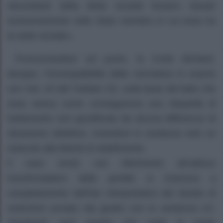
secondarie della detta società fossero situate
esclusivamente nello Stato membro in cui essa ha
la sede sociale».
Pronunciandosi sul punto, la Corte dichiarò,
dunque, l’incompatibilità della normativa in esame
con l’art. 43 del Trattato CE, sulla base del fatto che
essa aveva come conseguenza una disparità di
trattamento non giustificata da alcuna differenza di
situazione obiettiva, creandosi in sostanza solo un
ostacolo alla libertà di stabilimento.
Il caso
Amid
, con riferimento all’utilizzo
transfrontaliero delle perdite si inserisce a
completamento dell’iter interpretativo del divieto di
restrizioni avviato dai giudici con la sentenza
ICI
,