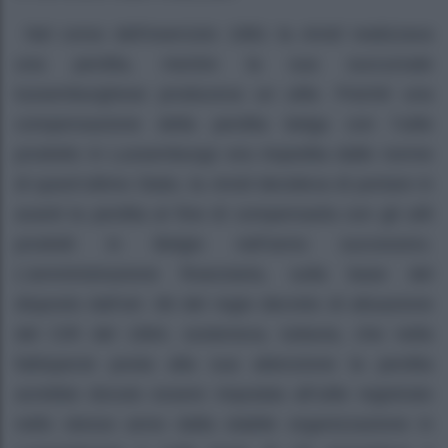
Nel corso dell’esercizio 1981 la
Amid
realizzava
una perdita, mentre la sua succursale
lussemburghese produceva un utile. Poiché una
compensazione della perdita belga con l’utile
prodotto in Lussemburgo era impedita dalle norme
di quest’ultimo Stato, la
Amid
decideva di portare in
avanti la perdita al fine di compensarla con gli utili
prodotti in Belgio nell’anno successivo.
L’amministrazione finanziaria, sulla base del
disposto dall’art. 66 del regio decreto di attuazione
del CIR
del 1964, sosteneva, tuttavia, che nella
fattispecie posta alla sua attenzione la perdita
avrebbe dovuto essere imputata all’utile registrato
nello stesso anno dalla stabile organizzazione in