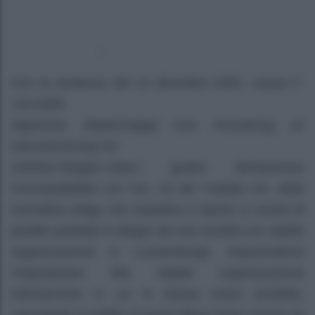
–
Con la sentenza del 14 dicembre 2000, causa C-
141/1999,
Algemene Maatschappij voor Investering en
Dienstverlening NV
(
AMID
)
v Belgian State,
i giudici dichiararono
l’incompatibilità con l’art. 52 del Trattato CE, della
normativa belga che impediva il riporto in avanti di
perdite prodotte in Belgio da una società con stabile
organizzazione in Lussemburgo, imponendone
l’imputazione alla stabile organizzazione
nell’esercizio in cui le stesse erano prodotte,