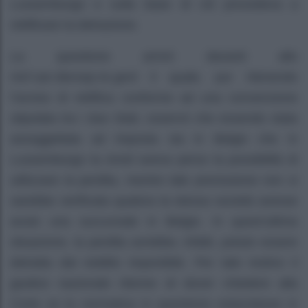
Lussemburgo e sulla base di ciò procedeva a
rettificare la detrazione.
La questione arrivò davanti allo
Hof van Beroep te gent
il quale, pur ritenendo
l’avviso di rettifica conforme ad una convenzione
stipulata tra i due Stati, osservò che essendo stata
assoggettata ad imposta sia in Belgio che in
Lussemburgo la
Amid
aveva perso la possibilità di
utilizzare la perdita, mentre tale preclusione non si
sarebbe verificata qualora la stessa società avesse
avuto una succursale in Belgio. In quest’ultima
situazione, la perdita avrebbe, infatti, potuto essere
detratta dal reddito imponibile. Per tale motivo il
giudice nazionale ritenne di dover chiedere alla
Corte se la normativa in questione ostacolasse in