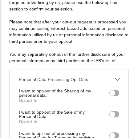
targeted advertising by us, please use the below opt-out
section to confirm your selection.
Please note that after your opt-out request is processed you
may continue seeing interest-based ads based on personal
information utilized by us or personal information disclosed to
third parties prior to your opt-out.
You may separately opt-out of the further disclosure of your
personal information by third parties on the IAB’s list of
downstream participants.
Personal Data Processing Opt Outs
This information may also be disclosed by us to third parties
on the IAB’s List of Downstream Participants that may further
I want to opt-out of the Sharing of my
disclose it to other third parties.
personal data.
Opted In
Please note that this website/app uses one or more Google
services and may gather and store information including but
I want to opt-out of the Sale of my
Personal Data.
not limited to your visit or usage behaviour. You may click to
Opted In
grant or deny consent to Google and its third-party tags to
Lo sapevi che...
use your data for below specified purposes in below Google
I want to opt-out of processing my
consent section.
Personal Data for Targeted Advertising.