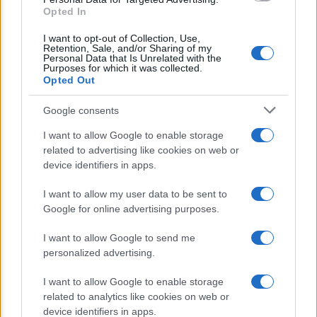
Opted In
Un piano da 9,35 miliardi per sostenere
I want to opt-out of Collection, Use,
Retention, Sale, and/or Sharing of my
famiglie e imprese nella transizione
Personal Data that Is Unrelated with the
Purposes for which it was collected.
ecologica
Opted Out
IT Wallet: la svolta digitale per i
Google consents
documenti su App IO e la Pubblica
I want to allow Google to enable storage
Amministrazione
related to advertising like cookies on web or
device identifiers in apps.
Sanzione record dell’UE contro
I want to allow my user data to be sent to
AliExpress: sotto accusa truffe, e-bike
Google for online advertising purposes.
illegali e rischi per i clienti
I want to allow Google to send me
personalized advertising.
I want to allow Google to enable storage
related to analytics like cookies on web or
device identifiers in apps.