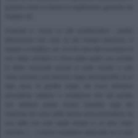
qualche modo la libertà di stabilimento garantita dal
Trattato CE.
Chiamati in causa su tale problematica i giudici
affermarono che «l’art. 52 del Trattato (divenuto, in
seguito a modifica, art. 43 CE) osta alla normativa di
uno Stato membro in forza della quale una società
di diritto nazionale avente la sede sociale in tale
Stato membro può detrarre dagli utili imponibili di un
dato anno, le perdite subite nel corso dell’anno
precedente soltanto a condizione che tali perdite
non abbiano potuto essere imputate sugli utili
realizzati nel corso dello stesso anno precedente da
una delle sue sedi stabili situata in un altro Stato
membro, […] mentre sarebbero deducibili se le sedi