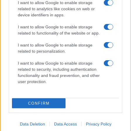
I want to allow Google to enable storage
related to analytics like cookies on web or
device identifiers in apps.
CHI SIAMO
REDAZIONE
CONTATTI
I want to allow Google to enable storage
related to functionality of the website or app.
© 2026 - Appuntieconomia.it : Il Portale Della Divulgazione
I want to allow Google to enable storage
Economico-Finanziaria. - P.IVA 04827280654
related to personalization.
I want to allow Google to enable storage
PRIVACY E NOTIFICHE
related to security, including authentication
functionality and fraud prevention, and other
PREFERENZE PRIVACY
user protection.
MAPPA DEL SITO
CONFIRM
Data Deletion
Data Access
Privacy Policy