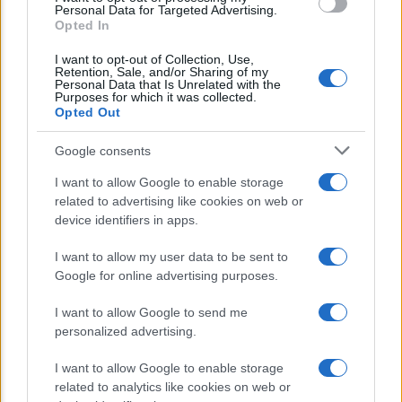
consent section.
Personal Data for Targeted Advertising.
Opted In
Assegno Unico ad Agosto: Calendario
I want to opt-out of Collection, Use,
Retention, Sale, and/or Sharing of my
Pagamenti, Novità ISEE e Regole per i
Personal Data that Is Unrelated with the
Purposes for which it was collected.
Figli Maggiorenni
Opted Out
Bonus Carburante in Agricoltura:
Google consents
Requisiti, Importi e Modalità di
I want to allow Google to enable storage
Richiesta
related to advertising like cookies on web or
device identifiers in apps.
Un piano da 9,35 miliardi per sostenere
I want to allow my user data to be sent to
famiglie e imprese nella transizione
Google for online advertising purposes.
ecologica
I want to allow Google to send me
personalized advertising.
I want to allow Google to enable storage
related to analytics like cookies on web or