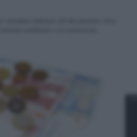
 cancellare settimane utili alla pensione. Ecco
nimale contributivo e chi rischia di più.
SEN