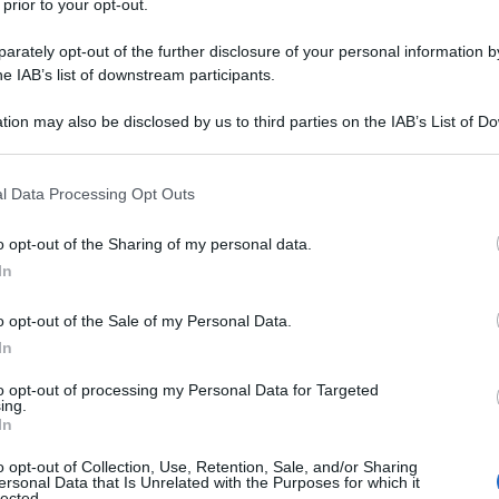
 prior to your opt-out.
rately opt-out of the further disclosure of your personal information by
he IAB’s list of downstream participants.
Nuov
tion may also be disclosed by us to third parties on the IAB’s List of 
 that may further disclose it to other third parties.
pros
 that this website/app uses one or more Google services and may gath
l Data Processing Opt Outs
including but not limited to your visit or usage behaviour. You may click 
L
 to Google and its third-party tags to use your data for below specifi
o opt-out of the Sharing of my personal data.
ogle consent section.
In
St
o opt-out of the Sale of my Personal Data.
20
In
da
to opt-out of processing my Personal Data for Targeted
se
ing.
In
Bo
o opt-out of Collection, Use, Retention, Sale, and/or Sharing
per salvare le settimane?
vi
ersonal Data that Is Unrelated with the Purposes for which it
lected.