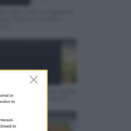
io 2026: Guida ai Pagamenti
 per Pensioni, Famiglie e
egni
SSARIO DI ECONOMIA E FINANZA
endio netto 2026: cosa cambia
sonal or
ero per i lavoratori italiani?
ection to
ZA CATEGORIA
nterest-
closed to