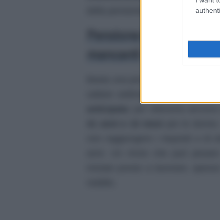
della pensione.
authenti
Pensione lontana: gli e
mancanti
Basta una piccola differenza tra lo
saltare settimane intere. Un prob
anticipata
: per ottenerla servon
41 anni e 10 mesi
per le donne. 
non raggiungere i requisiti e di 
anni. Un rinvio che può pesare 
iniziato presto a lavorare, spess
reddito.