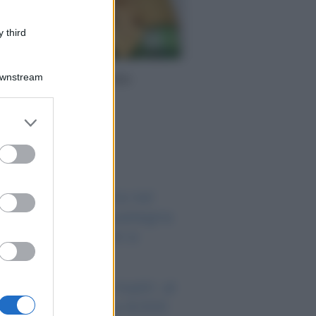
 third
e regole buoni pasto:
Downstream
pettive futuro
er and store
to grant or
o sapevi che...
ed purposes
ipendi in Svizzera nel
26: quanto si guadagna
vvero tra cantoni e
ttori
nus assunzioni madri: al
a lo sgravio fino a 8.000