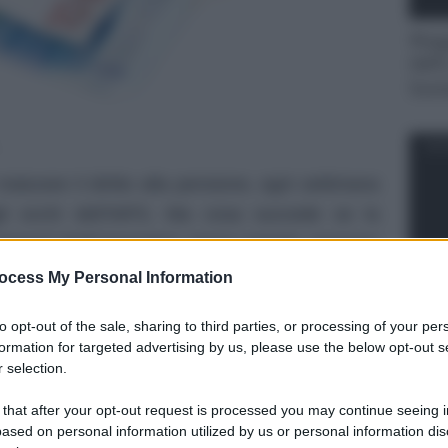
Magg
INPS
Sost
GLO
maturare il diritto alla pensione, ogni settimana
li occhi dell’INPS. Ma cosa succede se la
 bassa? Molti lavoratori, senza saperlo, possono
he non contribuiscono all’anzianità contributiva.
ocess My Personal Information
percepita non raggiunge una soglia minima
Stip
to opt-out of the sale, sharing to third parties, or processing of your per
davv
l cosiddetto
minimale contributivo
. In pratica,
formation for targeted advertising by us, please use the below opt-out s
el livello, l’INPS non accredita la settimana. Un
 selection.
 vuoti contributivi anche rilevanti, ritardando —
SEN
 that after your opt-out request is processed you may continue seeing i
e.
ased on personal information utilized by us or personal information dis