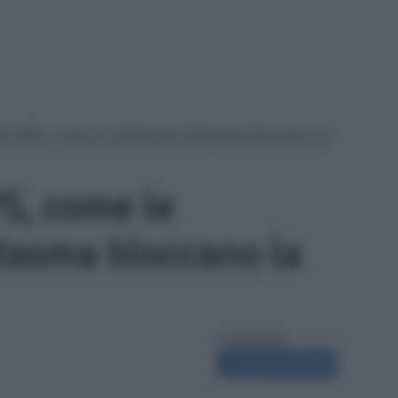
ti INPS, come le settimane fantasma bloccano la
PS, come le
tasma bloccano la
22/02/2026
Segnala modifica