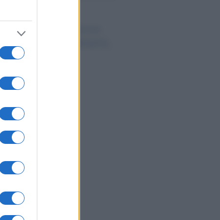
uro
ro digitale: la nuova
ontiera per pagamenti,
sti e sicurezza