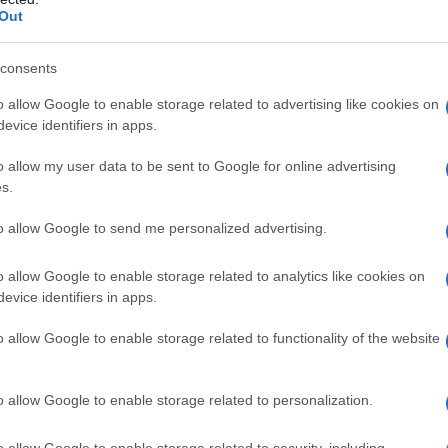
e
Out
i di poche settimane mancanti
Eu
consents
ici: chi è più esposto al rischio
fr
o allow Google to enable storage related to advertising like cookies on
co
evice identifiers in apps.
o allow my user data to be sent to Google for online advertising
are per salvare le settimane?
s.
to allow Google to send me personalized advertising.
ale settimanale. Per il 2026, l’INPS ha fissato la
a
, pari a
12.450,88 euro annui
. Solo chi supera
o allow Google to enable storage related to analytics like cookies on
 mesi può ottenere l’accredito di tutte e 52 le
evice identifiers in apps.
Accumula solo una frazione proporzionale. Il
o allow Google to enable storage related to functionality of the website
voratore ha effettivamente prestato servizio,
cresce come previsto. Questo non influisce
o allow Google to enable storage related to personalization.
nistico (che resta proporzionale ai contributi
 spostare in avanti — anche di anni — la data
o allow Google to enable storage related to security, including