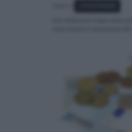
Seguici su
Fonti Preferite
Una retribuzione troppo bassa può
come funziona il meccanismo del mi