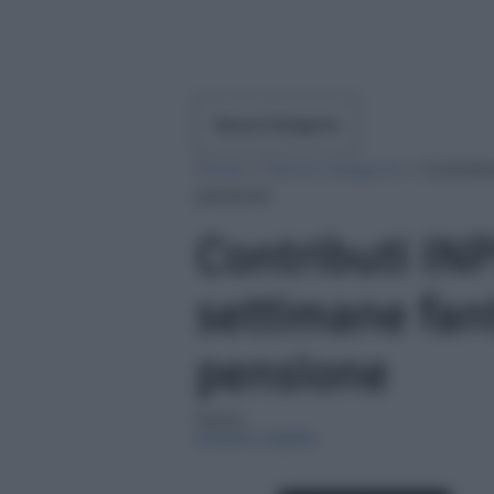
Senza Categoria
Home
»
Senza categoria
»
Contribu
pensione
Contributi IN
settimane fan
pensione
Autore:
Antonia Cataldo