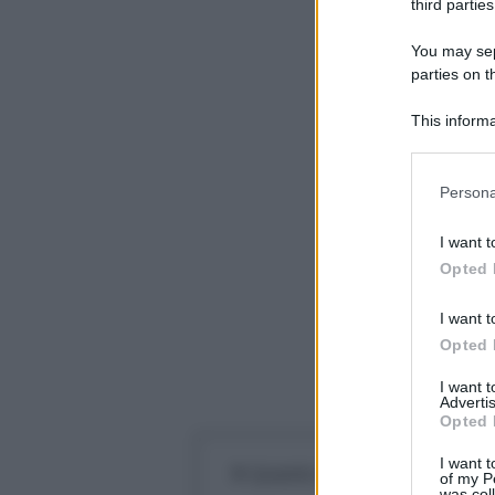
third parties
You may sepa
parties on t
This informa
Participants
Please note
Persona
information 
deny consent
I want t
in below Go
Opted 
I want t
Opted 
I want 
Advertis
Opted 
I want t
Quanto bisogna guadagnare 
of my P
was col