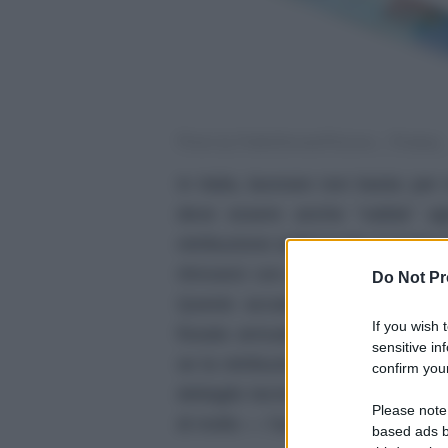
Photo by PublicDomainPictures – Pixabay
In Italia, lavorare non basta: per 
deve essere anche “valida” ag
retribuzione settimanale è troppo
ritrovarsi con periodi di lavoro c
Do Not Pr
Questo accade quando la paga 
If you wish 
fissata annualmente: si tratta de
sensitive in
se la retribuzione non arriva a qu
confirm your
dettaglio tecnico che può generare
Please note
di molto — l’accesso alla pension
based ads b