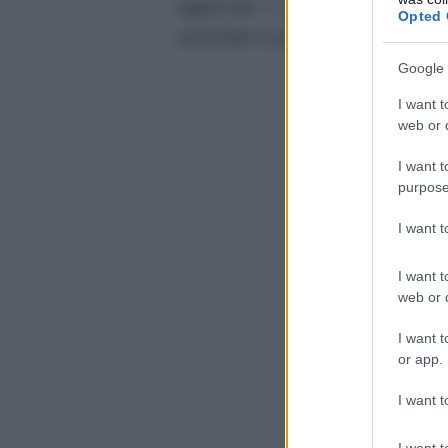
aggiornati e alcune conseguenz
Opted 
aziendale e persino sulla liquidazi
Google 
I want t
web or d
I want t
purpose
I want 
I want t
web or d
I want t
or app.
I want t
I want t