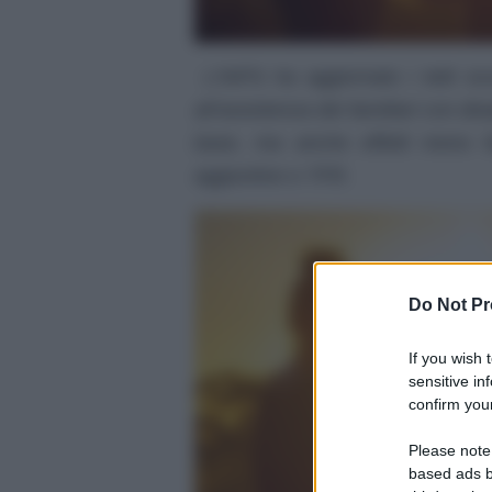
L’INPS ha aggiornato i tetti eco
all’assistenza dei familiari con dis
base, ma anche effetti meno fav
aggiuntive e TFR.
Do Not Pr
If you wish 
sensitive in
confirm your
Please note
based ads b