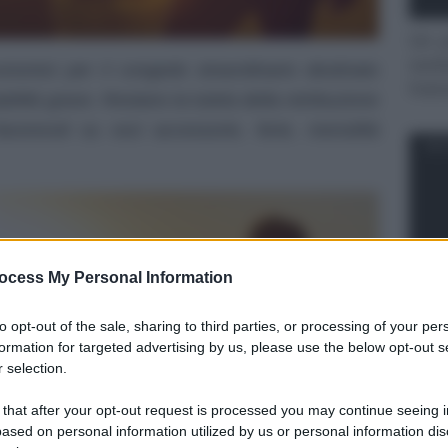
Un p
sost
nomici per il congedo straordinario destinato
tran
abilità grave. Restano la tutela della retribuzione
orevoli su voci accessorie, ferie, mensilità
NOT
ocess My Personal Information
IT W
to opt-out of the sale, sharing to third parties, or processing of your per
docu
formation for targeted advertising by us, please use the below opt-out s
Pubb
 selection.
 that after your opt-out request is processed you may continue seeing i
NOT
ased on personal information utilized by us or personal information dis