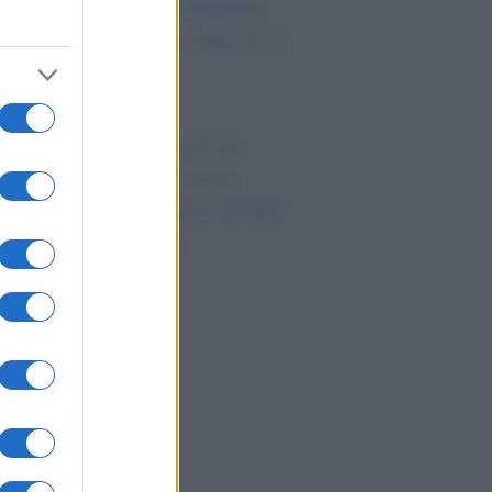
 Wallet: la svolta digitale
r i documenti su App IO e
 Pubblica
ministrazione
nzione record dell’UE
ntro AliExpress: sotto
cusa truffe, e-bike illegali
rischi per i clienti