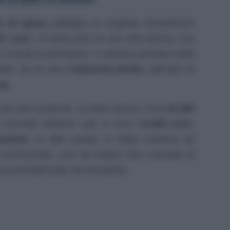
o di spesa
collegato al congedo straordinario
37 euro
. Si tratta però di una cifra teorica, che
versato al lavoratore. Il sistema prevede infatti
nte: da un lato l’
indennità diretta
, dall’altro la
iva
.
 non può superare, su base annua, circa
43.380
 secondo plafond, pari a circa
14.460 euro
,
urativa
. In altre parole, lo Stato continua ad
ni pensionistici, così da evitare che il periodo di
ra previdenziale del lavoratore.