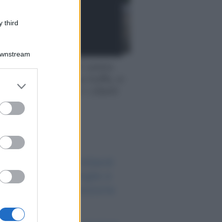
 third
Downstream
ione record dell’UE contro
xpress: sotto accusa truffe, e-
er and store
illegali e rischi per i clienti
to grant or
ed purposes
o sapevi che...
 piano da 9,35 miliardi
r sostenere famiglie e
prese nella transizione
ologica