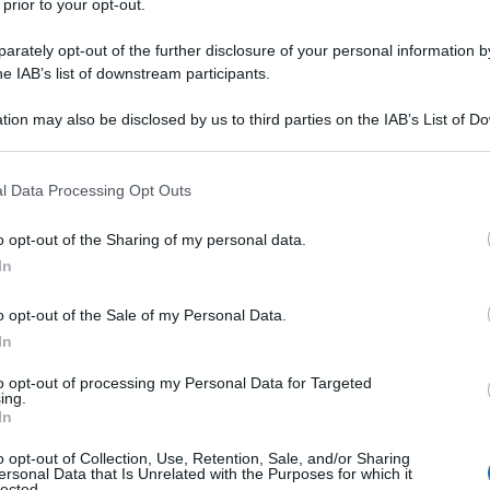
 prior to your opt-out.
rately opt-out of the further disclosure of your personal information by
he IAB’s list of downstream participants.
tion may also be disclosed by us to third parties on the IAB’s List of 
 that may further disclose it to other third parties.
Sanz
AliE
 that this website/app uses one or more Google services and may gath
l Data Processing Opt Outs
bike 
including but not limited to your visit or usage behaviour. You may click 
 to Google and its third-party tags to use your data for below specifi
o opt-out of the Sharing of my personal data.
ogle consent section.
L
In
ra con disabilità grave è una scelta che nasce
no e familiare. Ma, sul piano pratico, questa
o opt-out of the Sale of my Personal Data.
evante sull’equilibrio economico del lavoratore.
In
Un
o dalla
Legge 104
rappresenta infatti uno degli
to opt-out of processing my Personal Data for Targeted
pe
i deve sospendere temporaneamente l’attività
ing.
im
In
stenza. Allo stesso tempo, però, non si tratta di
ec
o opt-out of Collection, Use, Retention, Sale, and/or Sharing
eccanismo comporta limiti precisi, massimali
ersonal Data that Is Unrelated with the Purposes for which it
lected.