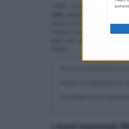
L’INPS, come avviene periodicam
authenti
2026
, adeguandoli al quadro gene
misura resta fondamentale per 
funziona. Quanto si riceve davve
quali sono gli effetti nel medio
intuitive.
I nuovi massimali INPS per 
Quali voci spariscono dal c
Gli effetti su ferie, tredic
I nuovi massimali IN