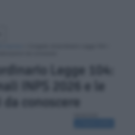
e
le imprese
»
Congedo straordinario Legge 104: i
alizzazioni da conoscere
rdinario Legge 104:
ali INPS 2026 e le
i da conoscere
08/06/2026
Segnala modifica