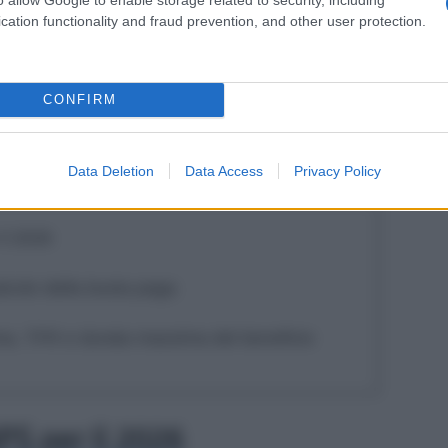
ente, ha rivisto i massimali economici per il
cation functionality and fraud prevention, and other user protection.
rale dei prezzi e dell’andamento inflattivo. La
molte famiglie, ma è utile capire bene come
CONFIRM
ro? Quali voci vengono escluse dal calcolo? E
-lungo periodo? Le risposte, spesso, non sono
Data Deletion
Data Access
Privacy Policy
il 2026
alcolo della busta paga
esima, TFR e durata massima del beneficio
PS per il 2026