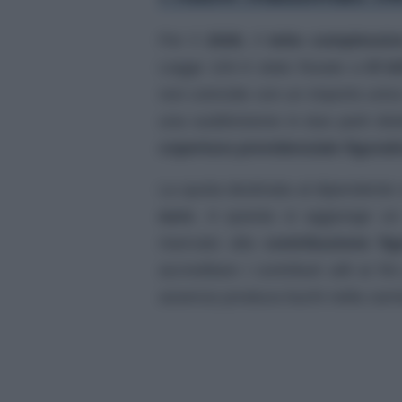
Per il
2026
, il
tetto complessiv
Legge 104 è stato fissato a
57.8
non coincide con un importo unico 
una suddivisione in due parti disti
copertura previdenziale figurat
La quota destinata al dipendente
euro
. A questa si aggiunge un
riservato alla
contribuzione fig
accreditare i contributi utili ai fi
assenza produca buchi nella carrie