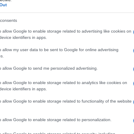
IT
e che pesano sulla busta paga, sul welfare
Out
pe
one finale.
la
consents
Am
o allow Google to enable storage related to advertising like cookies on
evice identifiers in apps.
Sa
co
o allow my user data to be sent to Google for online advertising
ac
s.
e 
to allow Google to send me personalized advertising.
o allow Google to enable storage related to analytics like cookies on
evice identifiers in apps.
o allow Google to enable storage related to functionality of the website
o allow Google to enable storage related to personalization.
o allow Google to enable storage related to security, including