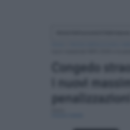
Notizie Dall'economia E Dalle Impres
Home
»
Notizie dall'economia e dal
nuovi massimali INPS 2026 e le pen
Congedo strao
i nuovi massim
penalizzazion
Autore:
Antonia Cataldo