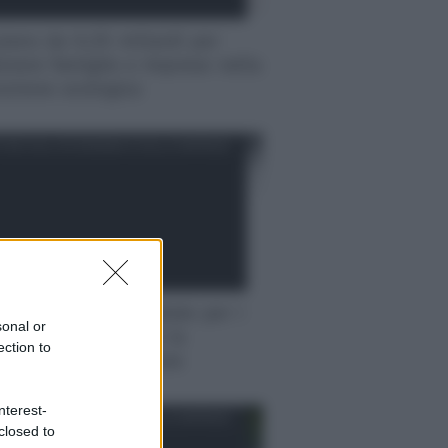
iano da 9,35 miliardi per
enere famiglie e imprese nella
sizione ecologica
IZIE DALL'ECONOMIA E DALLE IMPRESE
allet: la svolta digitale per i
sonal or
menti su App IO e la
ection to
lica Amministrazione
nterest-
IZIE DALL'ECONOMIA E DALLE IMPRESE
closed to