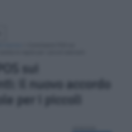
e
le imprese
»
Commissioni POS sui
mbia le regole per i piccoli esercenti
POS sui
i: il nuovo accordo
le per i piccoli
30/06/2026