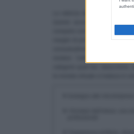
authenti
La valenza dell’iniziativa supera 
Questo accordo punta ad accomp
comparto commerciale italiano, t
margini di profitto ristretti. In u
consuetudinaria anche per le sp
rendere l’utilizzo dei terminal
categorie quali bar, tabaccherie, e
la moneta virtuale si traduca in u
Sostegno alle microimprese 
I firmatari dell’intesa: una si
professionali
Trasparenza tariffaria, dina