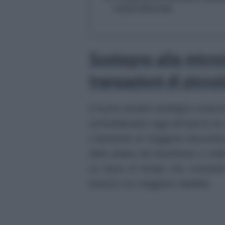
imprenditoriale
Sostegno alle micro
transazioni di picco
Il nuovo assetto strategico scatu
consolidandosi oggi all’interno di 
L’elemento di maggiore discontinu
della platea dei beneficiari e nell
un lasso di tempo che consent
finanze con maggiore stabilità.