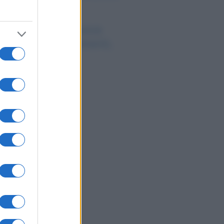
uro
ro digitale: la nuova
ontiera per pagamenti,
sti e sicurezza