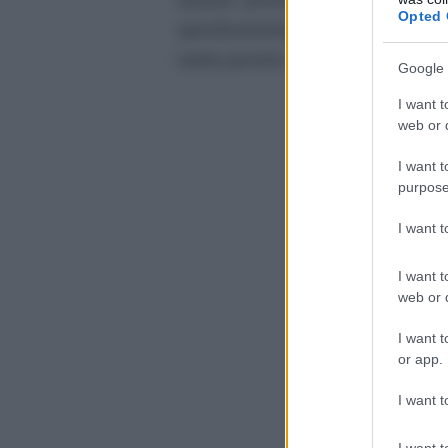
Questo provvedimento, che avrà u
Opted 
specificamente sulle operazioni 
tutela persino superiore a quelle 
Google 
I want t
web or d
I want t
purpose
I want 
I want t
web or d
I want t
or app.
I want t
I want t