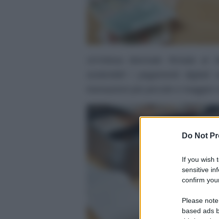
Un’intesa biennale firmata al 
sostenibili i pagamenti digitali
transazioni più piccole e maggior 
Do Not Pr
If you wish 
sensitive in
confirm your
Please note
based ads b