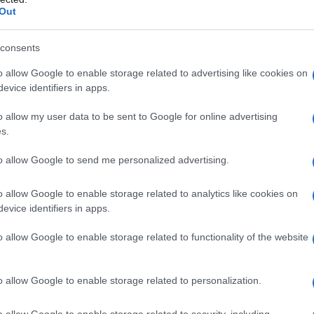
na validità di ventiquattro mesi, si focalizza
e
Out
di importo
inferiore ai 30 euro
, riservando una
Eu
che non superano i 10 euro.
consents
fr
o allow Google to enable storage related to advertising like cookies on
co
evice identifiers in apps.
o allow my user data to be sent to Google for online advertising
s.
to allow Google to send me personalized advertising.
o allow Google to enable storage related to analytics like cookies on
evice identifiers in apps.
o allow Google to enable storage related to functionality of the website
o allow Google to enable storage related to personalization.
o allow Google to enable storage related to security, including