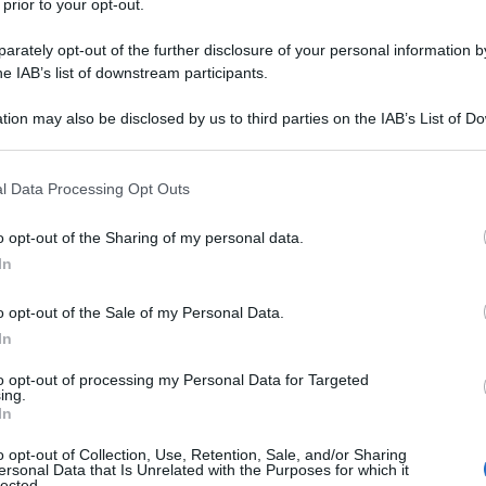
 prior to your opt-out.
rately opt-out of the further disclosure of your personal information by
he IAB’s list of downstream participants.
Euro
tion may also be disclosed by us to third parties on the IAB’s List of 
 that may further disclose it to other third parties.
per 
 that this website/app uses one or more Google services and may gath
l Data Processing Opt Outs
including but not limited to your visit or usage behaviour. You may click 
L
 to Google and its third-party tags to use your data for below specifi
o opt-out of the Sharing of my personal data.
ogle consent section.
In
 elettroniche
registra una crescita costante,
St
o opt-out of the Sale of my Personal Data.
 rappresenta ancora una criticità per numerosi
20
In
i. Per rispondere a questa esigenza, il recente
da
to opt-out of processing my Personal Data for Targeted
o presso il
Ministero dell’Economia
introduce
se
ing.
In
sioni POS per i micropagamenti
, ponendosi
Bo
estione per le attività commerciali di prossimità.
o opt-out of Collection, Use, Retention, Sale, and/or Sharing
vi
ersonal Data that Is Unrelated with the Purposes for which it
lected.