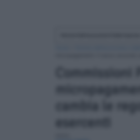
Notizie Dall'economia E Dalle Impres
Home
»
Notizie dall'economia e dal
micropagamenti: il nuovo accordo ca
Commissioni 
micropagament
cambia le rego
esercenti
Autore: