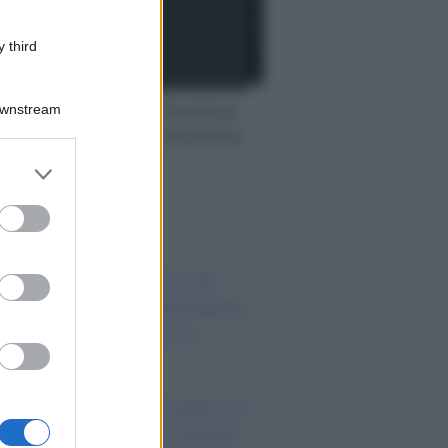
 third
 digitale: la nuova frontiera
Downstream
pagamenti, costi e sicurezza
er and store
to grant or
o sapevi che...
ed purposes
ipendi in Svizzera nel
26: quanto si guadagna
vvero tra cantoni e
ttori
nus assunzioni madri: al
a lo sgravio fino a 8.000