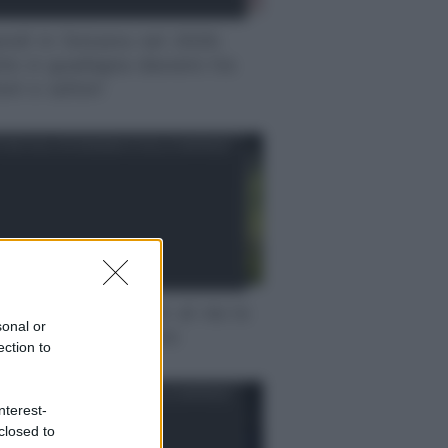
endi in Svizzera nel 2026:
to si guadagna davvero tra
oni e settori
IZIE DALL'ECONOMIA E DALLE IMPRESE
s assunzioni madri: al via lo
sonal or
vio fino a 8.000 euro
ection to
IZIE DALL'ECONOMIA E DALLE IMPRESE
nterest-
closed to