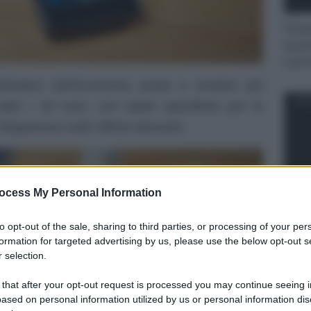
Stip
quan
cant
Ministero dell’Economia punta a rendere più
NOT
 sotto i 30 euro, con tutele specifiche per le
trasparenza sulle offerte bancarie.
ocess My Personal Information
Bonu
to opt-out of the sale, sharing to third parties, or processing of your per
sgra
formation for targeted advertising by us, please use the below opt-out s
 selection.
NOT
 that after your opt-out request is processed you may continue seeing i
ased on personal information utilized by us or personal information dis