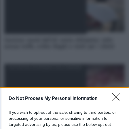
Sanzione record dell’UE contro AliExpress: sotto
accusa truffe, e-bike illegali e rischi per i clienti
NOTIZIE DALL'ECONOMIA E DALLE IMPRESE
Do Not Process My Personal Information
If you wish to opt-out of the sale, sharing to third parties, or
processing of your personal or sensitive information for
targeted advertising by us, please use the below opt-out