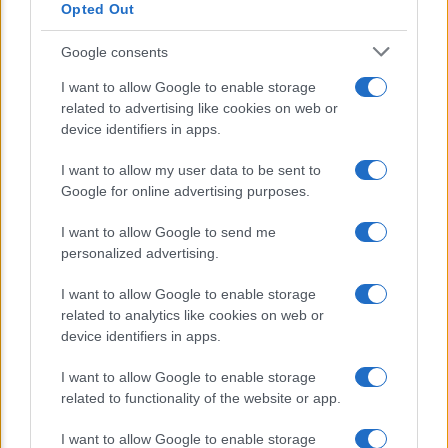
Richiesta
Opted Out
Un piano da 9,35 miliardi per sostenere
Google consents
famiglie e imprese nella transizione
I want to allow Google to enable storage
ecologica
related to advertising like cookies on web or
device identifiers in apps.
IT Wallet: la svolta digitale per i
I want to allow my user data to be sent to
documenti su App IO e la Pubblica
Google for online advertising purposes.
Amministrazione
I want to allow Google to send me
personalized advertising.
I want to allow Google to enable storage
related to analytics like cookies on web or
device identifiers in apps.
CHI SIAMO
REDAZIONE
CONTATTI
I want to allow Google to enable storage
related to functionality of the website or app.
© 2026 - Appuntieconomia.it : Il Portale Della Divulgazione
I want to allow Google to enable storage