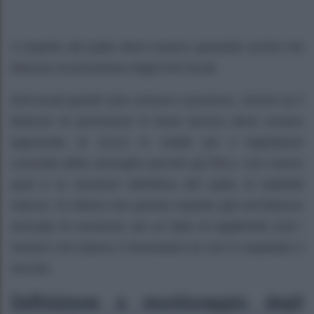
Il rispetto del patto deve essere garantito anche nel
bilancio di previsione degli Enti locali.
Enti locali quindi solo comuni e province. Anche se il
bilancio di previsione in linea teorica deve essere
approvato al 31/12 in realtà poi il legislatore
concede delle proroghe perché gli EELL non sanno
qual è la versione definitiva del patto di stabilità
interno. Si ritiene che questo rispetto già nel bilancio
annuale di revisione sia un fatto di legittimità cioè i
revisori non danno il benestare se non è rispettato il
vincolo.
Definizione e monitoraggio degli