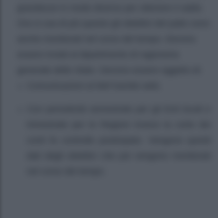
grandezze in modo diverso per ottenere il saldo.
Ora si usa di più questo gli obiettivi del patto sono
anche monitorati nel corso del tempo. Devono
essere inviati al dipartimento di ragioneria
generale dello Stato. Devono essere oggetto di:
Comunicazioni al Mef tramite web;
Con periodicità semestrale per gli Enti locali e
trimestrale per le Regioni invece la corte dei
conti fa controllo posticipato. Vengono quindi
dati degli obiettivi che poi vengono monitorati
nel corso del tempo.