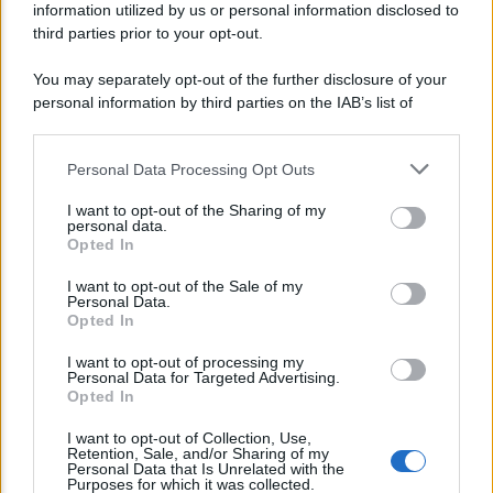
information utilized by us or personal information disclosed to
third parties prior to your opt-out.
You may separately opt-out of the further disclosure of your
personal information by third parties on the IAB’s list of
downstream participants.
Personal Data Processing Opt Outs
This information may also be disclosed by us to third parties
on the IAB’s List of Downstream Participants that may further
I want to opt-out of the Sharing of my
disclose it to other third parties.
personal data.
Opted In
Please note that this website/app uses one or more Google
services and may gather and store information including but
I want to opt-out of the Sale of my
Personal Data.
not limited to your visit or usage behaviour. You may click to
Opted In
grant or deny consent to Google and its third-party tags to
Lo sapevi che...
use your data for below specified purposes in below Google
I want to opt-out of processing my
consent section.
Personal Data for Targeted Advertising.
Opted In
Bonus Carburante in Agricoltura:
I want to opt-out of Collection, Use,
Retention, Sale, and/or Sharing of my
Requisiti, Importi e Modalità di
Personal Data that Is Unrelated with the
Purposes for which it was collected.