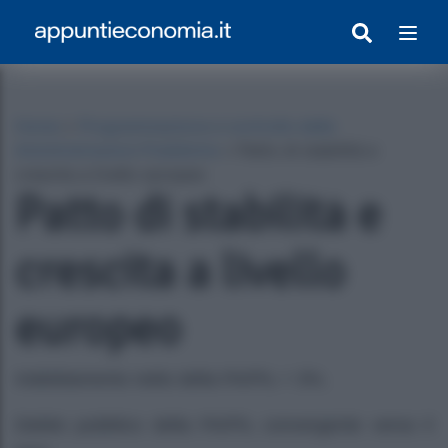
Home
»
Programmazione e controllo delle
Amministrazioni Pubbliche
»
Patto di stabilità e
crescita a livello europeo
Patto di stabilità e
crescita a livello
europeo
egrato Con Appunti)
Indebitamento netto della PA/PIL < 3%.
Debito pubblico della PA/PIL convergente verso il