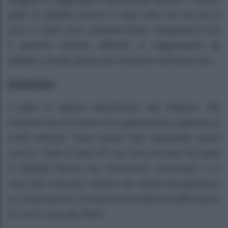
patto di stabilità interno è stato fatto nel ‘99 poi di
anno in anno sono cambiati molto. Disposizioni che
il governo impone affinché si raggiungano gli
obiettivi a livello paese per rimanere nell’area euro.
Destinatari
Il patto si applica attualmente alle Regioni, alle
Province ed ai Comuni con popolazione superiore ai
5.000 abitanti. Sono quindi stati risparmiati alcuni
comuni. Tutte le altre AP non sono toccate dal patto
di stabilità interno ma concorrono comunque, e ci
sono altri modi per imporre dei vincoli alla gestione,
un modo diverso di imporre le limitazioni della spesa
(in uni la cosa del 90%).