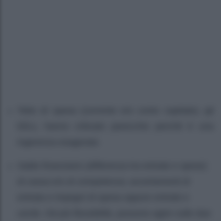
Tetto di spesa (corrente e/o conto capitale); gli
EELL hanno criticato parecchio perché è una
ingerenza esagerata
Saldo finanziario (differenza tra entrate e spese)
di cassa e/o di competenza; accertamenti di
entrata e impegni di spesa oppure entrate e
uscite. Dà più flessibilità, possono agire sulle due