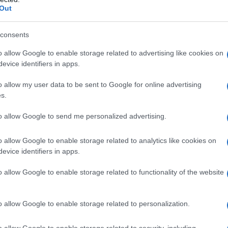
20
Out
da
se
consents
o allow Google to enable storage related to advertising like cookies on
Bo
evice identifiers in apps.
vi
e
o allow my user data to be sent to Google for online advertising
s.
i pilastri del sistema previdenziale italiano
to allow Google to send me personalized advertising.
 fino al 31 dicembre 2026
, come rivelato
uesto strumento offre un’importante ancora di
o allow Google to enable storage related to analytics like cookies on
evice identifiers in apps.
i requisiti entro tale termine, ma è altrettanto
do nei criteri, non avesse ancora presentato
o allow Google to enable storage related to functionality of the website
da ponte verso la pensione di vecchiaia,
l’Ape
l’uscita dal lavoro senza subire conseguenze
o allow Google to enable storage related to personalization.
o allow Google to enable storage related to security, including