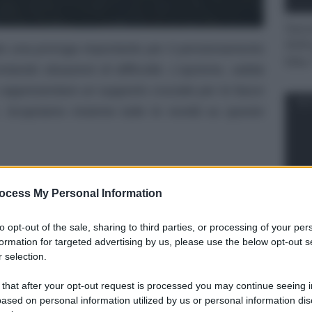
Sanz
AliE
o una proroga importante per il pensionamento
bike 
ntando situazioni di difficoltà. L’opzione, valida
a rappresentare un supporto cruciale per le fasce
NOT
e. Scopriamo insieme tutte le novità su questo
ocess My Personal Information
Stip
to opt-out of the sale, sharing to third parties, or processing of your per
quan
formation for targeted advertising by us, please use the below opt-out s
cant
 selection.
 that after your opt-out request is processed you may continue seeing i
NOT
ased on personal information utilized by us or personal information dis