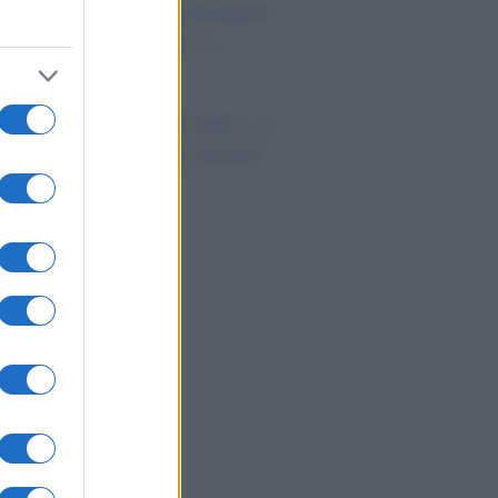
26: quanto si guadagna
vvero tra cantoni e
ttori
nus assunzioni madri: al
a lo sgravio fino a 8.000
uro