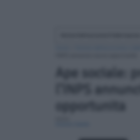
Notizie Dall'economia E Dalle Impres
Home
»
Notizie dall'economia e dal
l’INPS annuncia nuove opportunità
Ape sociale: p
l’INPS annunc
opportunità
Autore:
Antonia Cataldo