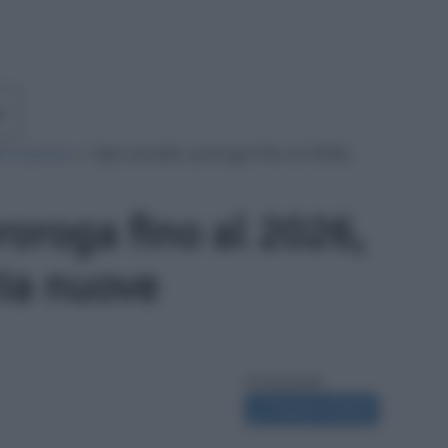
e
le imprese
»
Ape sociale: proroga fino al 2026,
roroga fino al 2026,
ia nuove
07/02/2026
Segnala modifica