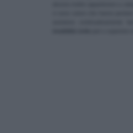
devono inoltre appartenere a categ
ci sono coloro che hanno perduto
assistono continuativamente fa
invalidità civile
pari o superiore 