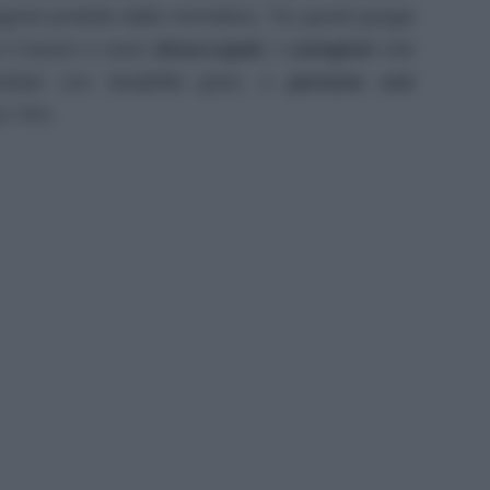
orie protette dalla normativa. Tra questi gruppi
 il lavoro e sono
disoccupati
,
i caregiver
che
miliari con disabilità gravi, e
persone con
al 74%.