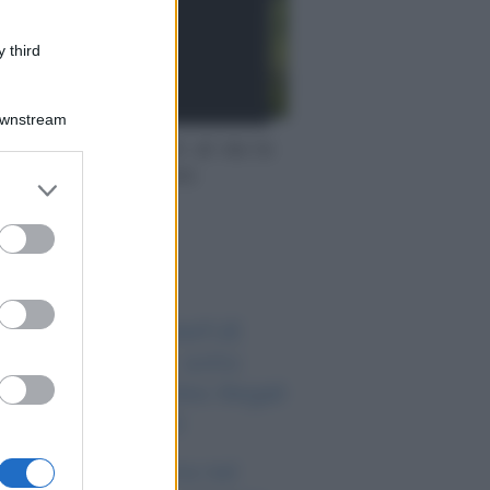
 third
Downstream
s assunzioni madri: al via lo
vio fino a 8.000 euro
er and store
to grant or
ed purposes
o sapevi che...
nzione record dell’UE
ntro AliExpress: sotto
cusa truffe, e-bike illegali
rischi per i clienti
ipendi in Svizzera nel