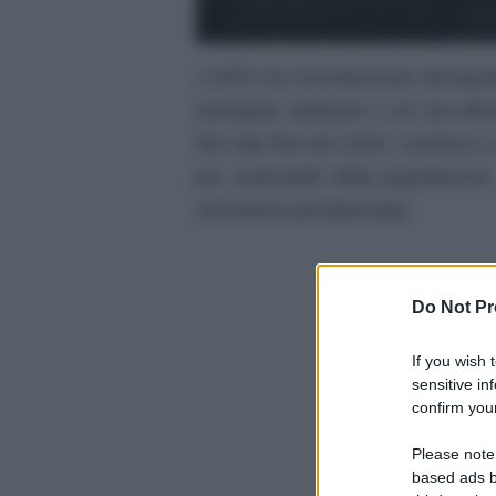
L’INPS ha recentemente dichiarat
anticipato dedicato a chi sta affro
fino alla fine del 2026, continua 
più vulnerabili della popolazion
strumento previdenziale.
Do Not Pr
If you wish 
sensitive in
confirm your
Please note
based ads b