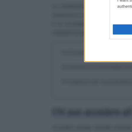
Le condizioni per beneficiare di
authenti
chiarezza e continuità normativa. 
e le circostanze personali o la
trasparenza per tutti gli interessati
Chi può accedere all’ape so
Garanzia di sostenibilità fin
Scadenze per la presentaz
Chi può accedere all
Accedere all’Ape Sociale richied