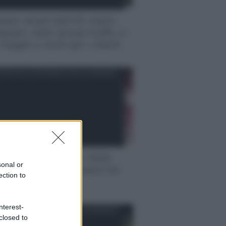
ione record dell’UE contro
xpress: sotto accusa truffe, e-
illegali e rischi per i clienti
IZIE DALL'ECONOMIA E DALLE IMPRESE
endi in Svizzera nel 2026:
sonal or
to si guadagna davvero tra
ection to
oni e settori
nterest-
IZIE DALL'ECONOMIA E DALLE IMPRESE
closed to