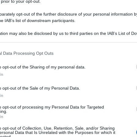
 prior to your opt-out.
rately opt-out of the further disclosure of your personal information by
he IAB’s list of downstream participants.
tion may also be disclosed by us to third parties on the IAB’s List of 
 that may further disclose it to other third parties.
Bonu
sgra
 that this website/app uses one or more Google services and may gath
l Data Processing Opt Outs
including but not limited to your visit or usage behaviour. You may click 
 to Google and its third-party tags to use your data for below specifi
L
o opt-out of the Sharing of my personal data.
ogle consent section.
In
o opt-out of the Sale of my Personal Data.
Sa
In
co
to opt-out of processing my Personal Data for Targeted
ac
ing.
In
e 
o opt-out of Collection, Use, Retention, Sale, and/or Sharing
St
ersonal Data that Is Unrelated with the Purposes for which it
lected.