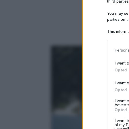
third parties
You may sepa
parties on t
This informa
Participants
Please note
Persona
information 
deny consent
I want t
in below Go
Opted 
I want t
Opted 
I want 
Advertis
Opted 
I want t
of my P
was col