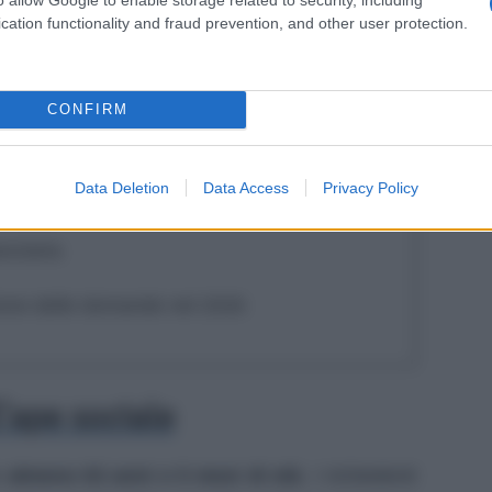
 questo supporto restano invariate, garantendo
cation functionality and fraud prevention, and other user protection.
I criteri definiscono con precisione l’età minima
vorative necessarie per l’accesso, mantenendo
CONFIRM
.
Data Deletion
Data Access
Privacy Policy
ciale
anziaria
ione delle domande nel 2026
’ape sociale
e
almeno 63 anni e 5 mesi di età
. I richiedenti